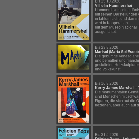
Bis 25.10.2026
Vilhelm Hammershøi
Hammershøi ist eine dänis
mit seinen Darstellungen 
in fahlem Licht und dämmr
wird in Kooperation
mit dem Museo Nacional 
ausgerichtet.
Bis 23.8.2026
Marisol (María Sol Escob
Die gebürtige Venezolaneri
und bemalten und manchm
gestalteten Holzskulpture
und Volkskunst.
Bis 16.8.2026
Kerry James Marshall – 
Die monumentalen Gemäld
sind Menschen mit schwar
Figuren, die sich auf die
beziehen, aber auch auf d
Bis 31.5.2026