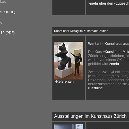
dbau
>mehr über den «zugesch
aus (PDF)
au
Kunst über Mittag im Kunsthaus Zürich
910 (PDF)
Werke im Kunsthaus aus
Der Kurs
>Kunst über Mitt
Zürich ausgeschrieben, ab
wird er von einem OK, da
gebildet wird
>mehr
Zweimal zwölf «Lektionen
je im Frühjahr (März-Juni
Dezember). Spannend, so
>Referenten
heranzukommen und sie vo
>Termine
Ausstellungen im Kunsthaus Zürich