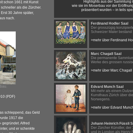
Highlights aus der Sammlung 
keit schon 1661 mit Kunst
wie sie im Moserbau vor der Eröffnun
schneller als die Zürcher.
präsentiert wurden – in teils sp
Erst 30 Jahre später,
aus nach.
Ferdinand Hodler Saal
Der grosszügig konzipier
Schweizer Maler bestand 
>mehr über Ferdinand Ho
Marc Chagall Saal
Die permanente Sammlung 
Werke des grossen russis
>mehr über Marc Chagall
rbau.
Edvard Munch Saal
Mit mehr als einem Dutze
Kunsthaus Zürich über di
910 (PDF)
Norwegens.
>mehr über Edvard Munc
was schleppend, das Geld
wurde 1917 die
 gegründet. Alfred
Johann Heinrich Füssli S
Der Zürcher Künstler, der
inter, und er schenkte
und in London als Henry 