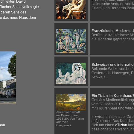
rchitekten David
italienische Veduten von 
 Zürcher Stimmvolk sagte
Guardi und Bernardo Bello
nderen Seite des
nte das neue Haus dem
Französische Moderne, 1
Berühmte französische Mal
die Moderne geprägt hab
Schweizer und internati
Bekannte Werke von berü
Oesterreich, Norwegen, E
Schweiz.
Ein Tizian im Kunsthaus
Gemäss Medienmitteilung
vom 28. März 2019 – ja. 
mit Figurenpaar und wurde
Abendlandschaft
mit Figurenpaar,
Inzwischen sind aber Zwei
1518-20. Von Tizian
aufgetaucht. Das Kunsthaus
oder von
bau
sich um einen
>Tizian
han
Giorgione?
bezeichnet das Werk nur 