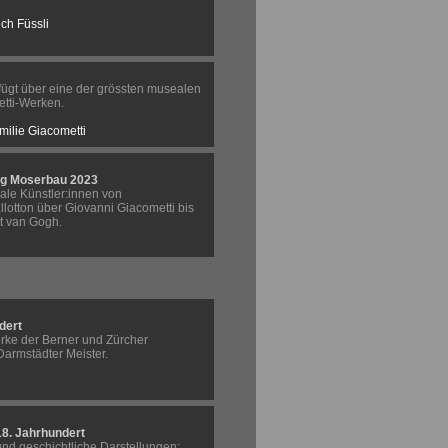
ch Füssli
fügt über eine der grössten musealen
tti-Werken.
milie Giacometti
ng Moserbau 2023
ale Künstler:innen von
allotton über Giovanni Giacometti bis
t van Gogh.
dert
erke der Berner und Zürcher
Darmstädter Meister.
-18. Jahrhundert
und geschichtliche Darstellungen;