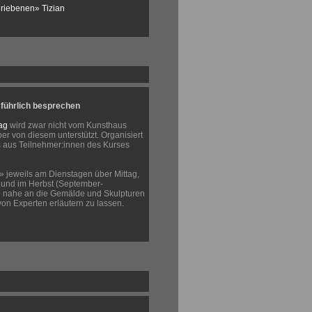
riebenen» Tizian
führlich besprechen
ag
wird zwar nicht vom Kunsthaus
er von diesem unterstützt. Organisiert
s aus Teilnehmer:innen des Kurses
» jeweils am Dienstagen über Mittag,
) und im Herbst (September-
 nahe an die Gemälde und Skulpturen
n Experten erläutern zu lassen.