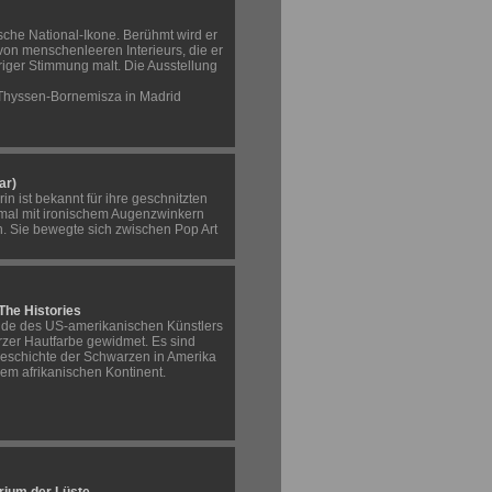
che National-Ikone. Berühmt wird er
von menschenleeren Interieurs, die er
iger Stimmung malt. Die Ausstellung
Thyssen-Bornemisza in Madrid
ar)
n ist bekannt für ihre geschnitzten
al mit ironischem Augenzwinkern
n. Sie bewegte sich zwischen Pop Art
The Histories
e des US-amerikanischen Künstlers
zer Hautfarbe gewidmet. Es sind
 Geschichte der Schwarzen in Amerika
em afrikanischen Kontinent.