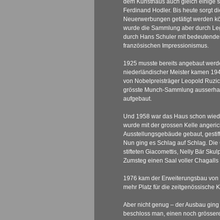
dem Kunsthaus auch gleich einige 
Ferdinand Hodler. Bis heute sorgt di
Neuerwerbungen getätigt werden kö
wurde die Sammlung aber durch Le
durch Hans Schuler mit bedeutend
französischen Impressionismus.
1925 musste bereits angebaut werd
niederländischer Meister kamen 194
von Nobelpreisträger Leopold Ruzic
grösste Munch-Sammlung ausserha
aufgebaut.
Und 1958 war das Haus schon wiede
wurde mit der grossen Kelle angeric
Ausstellungsgebäude gebaut, gestift
Nun ging es Schlag auf Schlag. Die
stifteten Giacomettis, Nelly Bär Sku
Zumsteg einen Saal voller Chagalls 
1976 kam der Erweiterungsbau von 
mehr Platz für die zeitgenössische K
Aber nicht genug – der Ausbau ging 
beschloss man, einen noch grösser