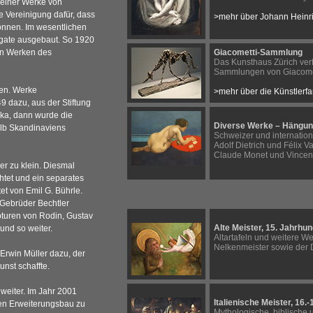
seiner Werke von
e Vereinigung dafür, dass
>mehr über Johann Heinri
nnen. Im wesentlichen
gate ausgebaut. So 1920
en Werken des
Giacometti-Sammlung
Das Kunsthaus Zürich ver
Sammlungen von Giacome
en. Werke
>mehr über die Künstlerfa
9 dazu, aus der Stiftung
ka, dann wurde die
Diverse Werke – Hängu
lb Skandinaviens
Schweizer und internation
Adolf Dietrich und Félix V
Claude Monet und Vincen
r zu klein. Diesmal
htet und ein separates
et von Emil G. Bührle.
 Gebrüder Bechtler
lpturen von Rodin, Gustav
Alte Meister, 15. Jahrhun
und so weiter.
Altartafeln und weitere W
Nelkenmeister sowie der 
Erwin Müller dazu, der
unst schaffte.
weiter. Im Jahr 2001
Italienische Meister, 16.
en Erweiterungsbau zu
Mythologische, biblische 