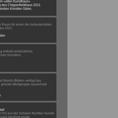
im «alten Kunsthaus»
g des Chipperfieldbaus 2021
eziellen Künstler-Sälen.
te Raum für einen der bedeutendsten
bis 2021.
dler
enthält eindrückliche
chen Künstlers.
nd Munch-Bildern verfügt das
e grösste Werkgruppe ausserhalb
h
aal
 1763 aus der Schweiz flüchten musste
Fuseli berühmt wurde.