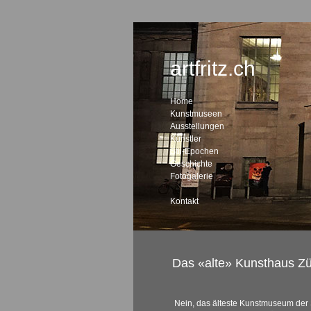
artfritz.ch
Home
Kunstmuseen
Ausstellungen
Künstler
Stil-Epochen
Geschichte
Fotogalerie
Kontakt
Das «alte» Kunsthaus Zü
Nein, das älteste Kunstmuseum der 