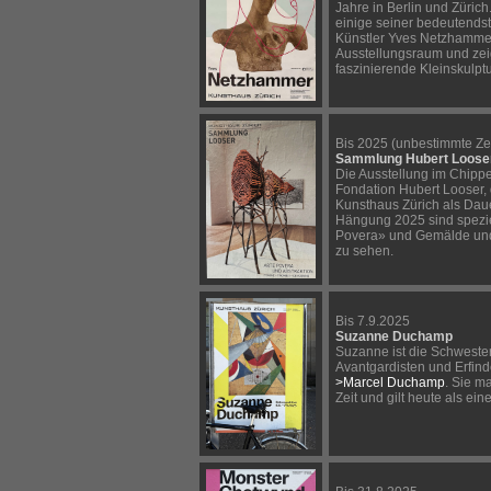
Jahre in Berlin und Züric
einige seiner bedeutends
Künstler Yves Netzhammer
Ausstellungsraum und zei
faszinierende Kleinskulpt
Bis 2025 (unbestimmte Zei
Sammlung Hubert Loose
Die Ausstellung im Chippe
Fondation Hubert Looser,
Kunsthaus Zürich als Dauer
Hängung 2025 sind speziel
Povera» und Gemälde und
zu sehen.
Bis 7.9.2025
Suzanne Duchamp
Suzanne ist die Schweste
Avantgardisten und Erfin
>Marcel Duchamp
. Sie m
Zeit und gilt heute als ei