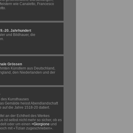
Meistern wie Canaletto, Francesco
tto.
9.-20. Jahrhundert
er und Bildhauer, die
en.
onale Grössen
hmten Künstlern aus Deutschland,
ngland, den Niederlanden und der
?
 des Kunsthauses
Das Gemälde heisst Abendlandschaft
 auf die Jahre 1518-20 datiert.
fel an der Echtheit des Werkes
 ist selbst nicht mehr so sicher, ob es
delt oder um einen
>Giorgione
und
noch mit «Tizian zugeschrieben».