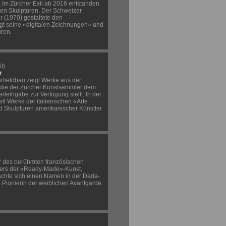
h. Im Zürcher Exil ab 2016 entstanden
ten Skulpturen. Der Schweizer
 (1970) gestaltete den
gt seine «digitalen Zeichnungen» und
uren.
t)
r
rfieldbau zeigt Werke aus der
 die der Zürcher Kunstsammler dem
leihgabe zur Verfügung stellt. In der
l Werke der italienischen «Arte
 Skulpturen amerikanischer Künstler
r des berühmten französischen
ders der «Ready-Made»-Kunst,
achte sich einen Namen in der Dada-
ne Pionierin der weiblichen Avantgarde.