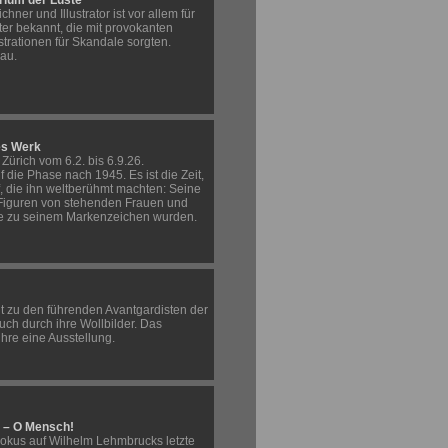
rium der Lüste
chner und Illustrator ist vor allem für
tter bekannt, die mit provokanten
strationen für Skandale sorgten.
au.
es Werk
Zürich vom 6.2. bis 6.9.26.
f die Phase nach 1945. Es ist die Zeit,
f, die ihn weltberühmt machten: Seine
Figuren von stehenden Frauen und
ie zu seinem Markenzeichen wurden.
lt zu den führenden Avantgardisten der
uch durch ihre Wollbilder. Das
hre eine Ausstellung.
– O Mensch!
Fokus auf Wilhelm Lehmbrucks letzte