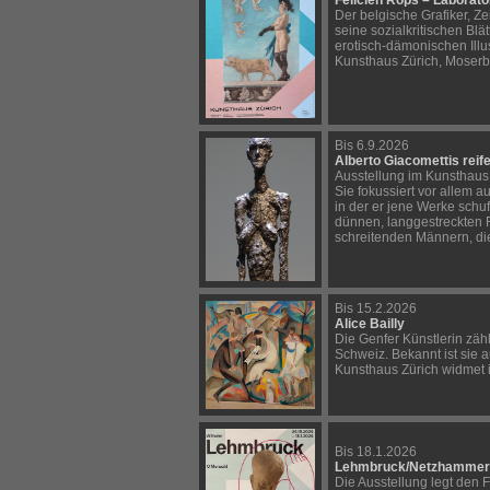
Félicien Rops – Laborato
Der belgische Grafiker, Zei
seine sozialkritischen Blä
erotisch-dämonischen Illu
Kunsthaus Zürich, Moserb
Bis 6.9.2026
Alberto Giacomettis reif
Ausstellung im Kunsthaus 
Sie fokussiert vor allem au
in der er jene Werke schu
dünnen, langgestreckten 
schreitenden Männern, d
Bis 15.2.2026
Alice Bailly
Die Genfer Künstlerin zäh
Schweiz. Bekannt ist sie a
Kunsthaus Zürich widmet i
Bis 18.1.2026
Lehmbruck/Netzhammer 
Die Ausstellung legt den 