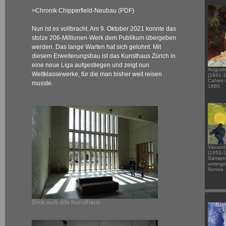
>Chronik Chipperfield-Neubau (PDF)
Nun ist es vollbracht. Am 9. Oktober 2021 konnte das
stolze 206-Millionen-Werk dem Publikum übergeben
werden. Das lange Warten hat sich gelohnt. Mit
diesem Erweiterungsbau ist das Kunsthaus Zürich in
eine neue Liga aufgestiegen und zeigt nun
Auguste
Weltklassewerke, für die man bisher weit reisen
(1841-1
Cahen d
musste.
1880.
Vincen
(1853-1
Sämann
unterg
Sonne,
Blick aufs alte Kunsthaus