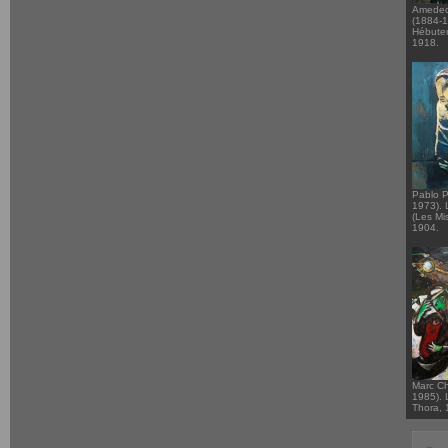
Amedeo
(1884-
Hébuter
1918.
Pablo P
1973). 
(Les Mi
1904.
Marc Ch
1985). L
Thora, 