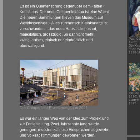
Es ist ein Quantensprung gegenüber dem «alten»
Kunsthaus. Der neue Chipperfieldbau ist eine Wucht.
Die neuen Sammlungen hieven das Museum auf
Weltklasseniveau. Alles zürcherisch Kleinkarierte ist
verschwunden – das neue Haus ist imposant,
majestätisch, grosszügig. So gar nicht mehr
Paul C
zwinglianisch, einfach nur eindrücklich und
1906).
überwältigend.
Der Kna
roten W
1888-1
Claude
1926).
Garten 
1895.
Der Chipperfield-Erweiterungsbau 2021
Es war ein langer Weg von der Idee zum Projekt und
zur Fertigstellung. Zwei Jahrzehnte lang wurde
gerungen, mussten zahllose Einsprachen abgewehrt
und Volksabstimmungen gewonnen werden.