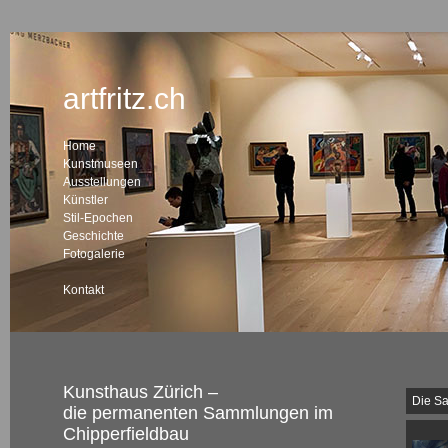
artfritz.ch
Home
Kunstmuseen
Ausstellungen
Künstler
Stil-Epochen
Geschichte
Fotogalerie
Kontakt
Kunsthaus Zürich –
Die Sa
die permanenten Sammlungen im
Chipperfieldbau