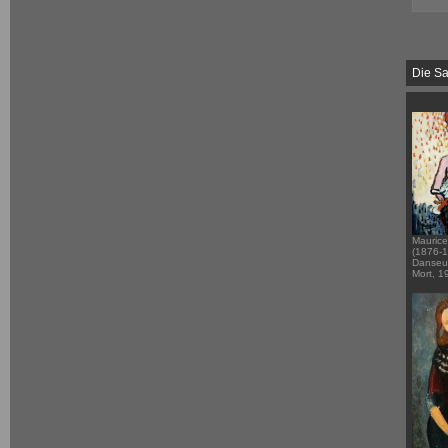
Die S
Maurice
(1876-1
Danseu
Mort, 1