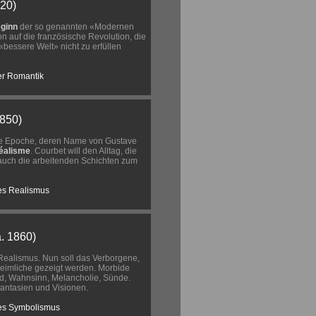
820)
ginn
der so genannten «Modernen
on auf die französische Revolution, die
«bessere Welt» nicht zu erfüllen
er Romantik
1850)
ine Epoche, deren Name von Gustave
réalisme
. Courbet will den Alltag, die
ch die arbeitenden Schichten zum
es Realismus
. 1860)
Realismus. Nun soll das Verborgene,
eimliche gezeigt werden. Morbide
d, Wahnsinn, Melancholie, Sünde.
Fantasien und Visionen.
es Symbolismus