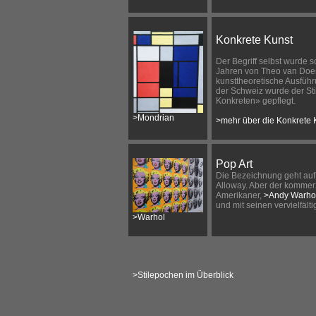
Konkrete Kunst
Der Begriff selbst wurde 
Jahren von Theo van Doe
kunsttheoretische Ausfüh
der Schweiz wurde der Sti
Konkreten» gepflegt.
>Mondrian
>mehr über die Konkrete 
Pop Art
Die Bezeichnung geht auf
Alloway. Aber der kommer
Amerikaner,
>Andy Warho
und mit seinen vervielfäl
>Warhol
>Stilepochen im Überblick