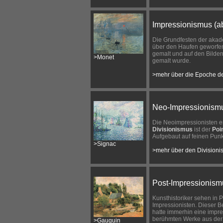
Impressionismus (a
Die Grundfesten der akad
über den Haufen geworfen
gemalt und auf den Bilder
>Monet
gemalt wurde.
>mehr über die Epoche d
Neo-Impressionismu
Die Neoimpressionisten er
Divisionismus
ist der
Poi
Aufgebaut auf feinen Punk
>Signac
>mehr über den Division
Post-Impressionismu
Kunsthistoriker sehen in 
Impressionisten. Dieser Beg
hatte immerhin eine impre
berühmten Werke aus der
>Gauguin