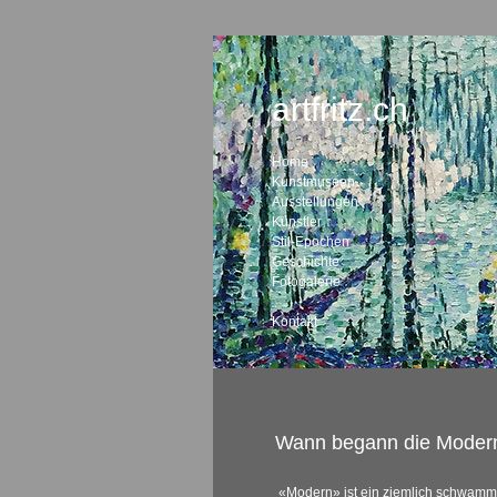
artfritz.ch
Home
Kunstmuseen
Ausstellungen
Künstler
Stil-Epochen
Geschichte
Fotogalerie
Kontakt
Wann begann die Moder
«Modern» ist ein ziemlich schwammi