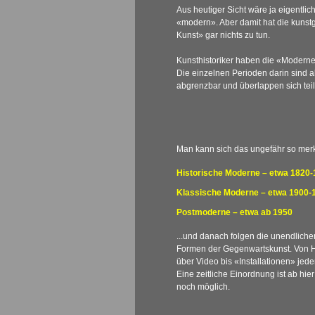
Aus heutiger Sicht wäre ja eigentli
«modern». Aber damit hat die kunst
Kunst» gar nichts zu tun.
Kunsthistoriker haben die «Moderne» 
Die einzelnen Perioden darin sind a
abgrenzbar und überlappen sich tei
Man kann sich das ungefähr so mer
Historische Moderne – etwa 1820
Klassische Moderne – etwa 1900-
Postmoderne – etwa ab 1950
...und danach folgen die unendliche
Formen der Gegenwartskunst. Von 
über Video bis «Installationen» jeder
Eine zeitliche Einordnung ist ab hie
noch möglich.