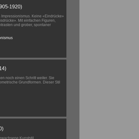
905-1920)
Impressionismus. Keine «Eindrücke»
sdrücke». Mit einfachen Figuren,
ntrasten und grober, spontaner
onismus
14)
n noch einen Schritt weiter. Sie
eometrische Grundformen. Dieser Stil
0)
ewachsene Kunststil,