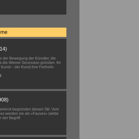
erne
14)
us der Bewegung der Künstler, die
s die Wiener Secession gründen. Ihr
 Kunst – der Kunst ihre Freiheit».
l
908)
laminck begründen diesen Stil. Vom
lles werden sie als «Fauves» (wilde
 der Begriff.