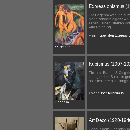
Expressionismus (1
Die Gegenbewegung zum 
mehr, sondern eigene «Au
satten Farben, starken Ko
Pinselführung.
>mehr über den Expressi
>Kirchner
Kubismus (1907-19
Picasso, Braque & Co gehe
zerlegen ihre Sujets in g
hält sich aber nicht lange.
>mehr über Kubismus
>Picasso
Art Deco (1920-194
Der aus dem Jugendstil g