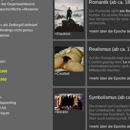
Romantik (ab ca. 1
ch die Gegenwartskunst
geschichtliche «Moderne
Die Romantik steht
am Be
Kunst». Es ist eine Reakti
ihre Versprechen für eine 
vermochte.
als Zeitbegrif definiert.
llerdings nicht genau
>mehr über die Epoche d
>Friedrich
lweise.
Realismus (ab ca. 
Auf die Romantik folgt e
ken:
Courbet gepräg wird:
Le 
«Normalmenschen» und au
Mittelpunkt machen.
-1900
>Courbet
>mehr über die Epoche d
1950
Symbolismus (ab ca
n
Happening
Die Antwort auf Courbets 
 Art.
das Unbekannte, das Unh
>Böcklin
r kaum
Themen wie Krankheit, To
Aber auch Leidenschaft, 
>mehr über die Epoche d