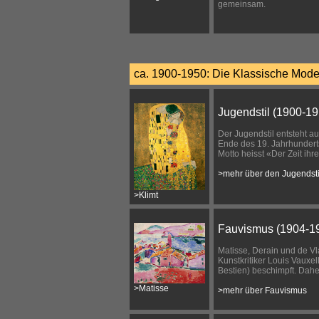
gemeinsam.
ca. 1900-1950: Die Klassische Mod
Jugendstil (1900-19
Der Jugendstil entsteht a
Ende des 19. Jahrhundert
Motto heisst «Der Zeit ihre
>mehr über den Jugendsti
>Klimt
Fauvismus (1904-1
Matisse, Derain und de V
Kunstkritiker Louis Vauxe
Bestien) beschimpft. Daher
>Matisse
>mehr über Fauvismus