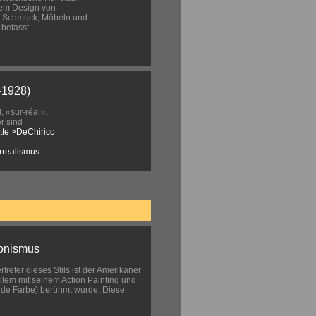
dem Design von
 Schmuck, Möbeln und
befasst.
-1928)
 «sur-réal».
r sind
tte
>DeChirico
rrealismus
ionismus
treter dieses Stils ist der Amerikaner
allem mit seinem Action Painting und
ende Farbe) berühmt wurde. Diese