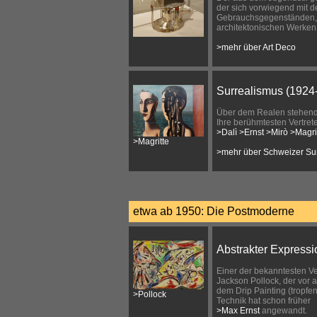
der sich vorwiegend mit 
Gebrauchsgegenständen,
architektonischen Werken 
>mehr über Art Deco
Surrealismus (1924
Über dem Realen stehend,
Ihre berühmtesten Vertrete
>Dalì
>Ernst
>Mirò
>Magri
>Magritte
>mehr über Schweizer Su
etwa ab 1950: Die Postmoderne
Abstrakter Express
Einer der bekanntesten Ver
Jackson Pollock, der vor 
dem Drip Painting (tropf
>Pollock
Technik hat schon früher
>Max Ernst
angewandt.