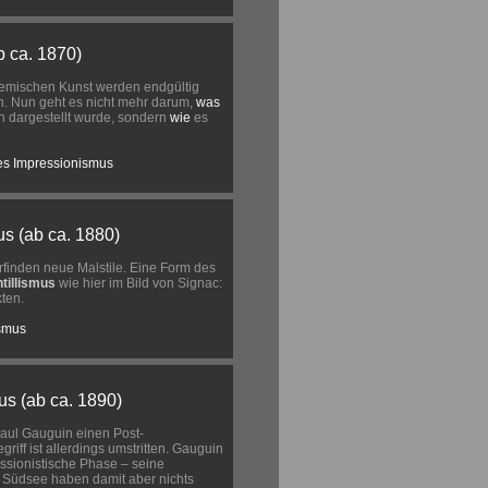
b ca. 1870)
emischen Kunst werden endgültig
. Nun geht es nicht mehr darum,
was
n dargestellt wurde, sondern
wie
es
es Impressionismus
s (ab ca. 1880)
finden neue Malstile. Eine Form des
ntillismus
wie hier im Bild von Signac:
ten.
ismus
s (ab ca. 1890)
Paul Gauguin einen Post-
riff ist allerdings umstritten. Gauguin
ssionistische Phase – seine
 Südsee haben damit aber nichts