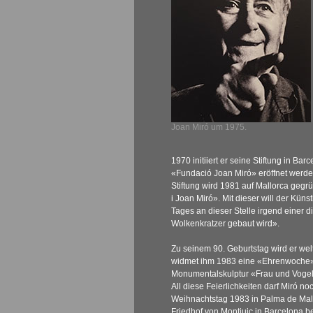
Joan Miró um 1975.
1970 initiiert er seine Stiftung in Bar
«Fundació Joan Miró» eröffnet werde
Stiftung wird 1981 auf Mallorca gegrü
i Joan Miró». Mit dieser will der Küns
Tages an dieser Stelle irgend einer d
Wolkenkratzer gebaut wird».
Zu seinem 90. Geburtstag wird er welt
widmet ihm 1983 eine «Ehrenwoche»,
Monumentalskulptur «Frau und Vogel» 
All diese Feierlichkeiten darf Miró no
Weihnachtstag 1983 in Palma de Mal
Friedhof von Montjuic in Barcelona be