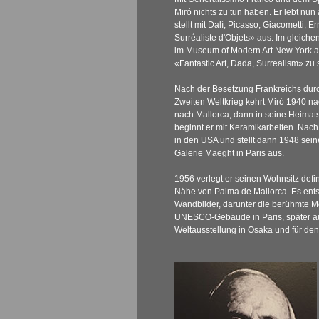
Miró nichts zu tun haben. Er lebt nun 
stellt mit Dalí, Picasso, Giacometti, 
Surréaliste d'Objets» aus. Im gleich
im Museum of Modern Art New York a
«Fantastic Art, Dada, Surrealism» zu
Nach der Besetzung Frankreichs dur
Zweiten Weltkrieg kehrt Miró 1940 na
nach Mallorca, dann in seine Heimats
beginnt er mit Keramikarbeiten. Nach 
in den USA und stellt dann 1948 sein
Galerie Maeght in Paris aus.
1956 verlegt er seinen Wohnsitz defin
Nähe von Palma de Mallorca. Es ent
Wandbilder, darunter die berühmte 
UNESCO-Gebäude in Paris, später au
Weltausstellung in Osaka und für de