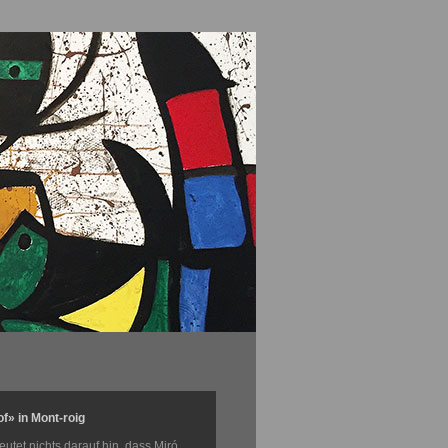
f» in Mont-roig
utet nichts darauf hin, dass Miró