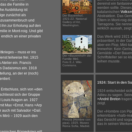
dereinst ein fantasiev
as die Familie in
werden sollte. Dieses
he Ausbildung ist
katalanischen
Volksm
rige zunächst als
Der Bauernhof,
Abstraktion. Das Gem
1921-22. National
Eltern in Mont-roig d
venzusammenbruch und
Gallery of Art,
Tarragona. Sie nenne
t ihn zur Erholung auf den
Washington.
wirklich aussah, zeigt
lie in Mont-roig. Und gibt
 endlich an einer privaten
Das Werk wird 1921 in
präsentiert, in der Ga
aber ein Flop, Mirò k
Immerhin: Kein Gerin
tkrieges – muss er ins
Gemälde «Der Bauernh
Der «Bauernhof» der
Schriftsteller sei so
ienst teilweise frei. 1915
Familie Miró.
leihen musste.
Foto E.J. Wiki-
 Atelier ein. Francis
Commons.
des Dadaismus ein. 1918
ellung, an der er (noch)
ntiert.
1924: Start in den S
 Entschluss, sich von «den
1924 entscheidet sic
schliesst sich der Gruppe
Adieu zu sagen. Sein
>André Breton
tragen
d Louis Aragon an. 1927
zeigt.
 mit Max
>Ernst
, Hans
>Arp
er auch mit Salvador
>Dalí.
Der «Hombre con Pipa»
erkennbare «halb-rea
von Miró – 1929 auch den
das Gesicht und sogar
Pintura (Hombre con
pipa), 1925. Museo
das in seinen Werken 
Reina Sofia, Madrid.
anischen Bürgerkrieg will