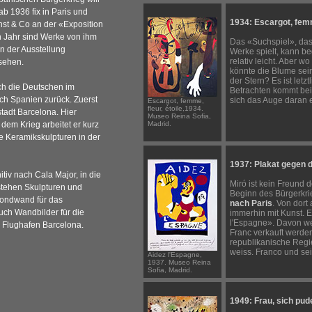
ab 1936 fix in Paris und
1934: Escargot, femme
Ernst & Co an der «Exposition
en Jahr sind Werke von ihm
Das «Suchspiel», das 
n der Ausstellung
Werke spielt, kann be
relativ leicht. Aber 
 sehen.
könnte die Blume sein
der Stern? Es ist letz
ch die Deutschen im
Betrachten kommt bei
ch Spanien zurück. Zuerst
sich das Auge daran 
Escargot, femme,
fleur, étoile,1934.
tadt Barcelona. Hier
Museo Reina Sofia,
dem Krieg arbeitet er kurz
Madrid.
e Keramikskulpturen in der
1937: Plakat gegen
itiv nach Cala Major, in die
Miró ist kein Freund 
stehen Skulpturen und
Beginn des Bürgerkri
Mondwand für das
nach Paris
. Von dort
ch Wandbilder für die
immerhin mit Kunst. E
l'Espagne». Davon wer
n Flughafen Barcelona.
Franc verkauft werden
republikanische Regi
weiss. Franco und sei
Aidez l'Espagne,
1937. Museo Reina
Sofia, Madrid.
1949: Frau, sich pud