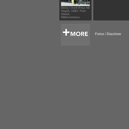
Dona i Ocell (Frau mit
Vogel), 1982. Foto
Slastic,
WikiCommons.
Fotos / Diashow