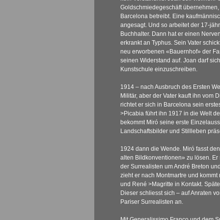
Goldschmiedegeschäft übernehmen, d
Barcelona betreibt. Eine kaufmännisc
angesagt. Und so arbeitet der 17-jäh
Buchhalter. Dann hat er einen Ner
erkrankt an Typhus. Sein Vater schick
neu erworbenen «Bauernhof» der Fami
seinen Widerstand auf. Joan darf sich
Kunstschule einzuschreiben.
1914 – nach Ausbruch des Ersten Wel
Militär, aber der Vater kauft ihn vom D
richtet er sich in Barcelona sein erstes
>Picabia
führt ihn 1917 in die Welt 
bekommt Miró seine erste Einzelausst
Landschaftsbilder und Stillleben präse
1924 dann die Wende. Miró fasst den
alten Bildkonventionen» zu lösen. Er 
der Surrealisten um André Breton un
zieht er nach Montmartre und kommt
und René
>Magritte
in Kontakt. Spät
Dieser schliesst sich – auf Anraten 
Pariser Surrealisten an.
Mit Generalissimo Franco und dem Sp