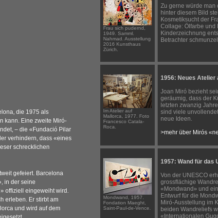
Zu gerne würde man 
hinter diesem Bild ste
Kosmetiksucht der Fra
Collage: Ölfarbe und
Frau sich pudernd,
Kinderzeichnung ents
1949. Samml.
Nahmad. Ausstellung
Betrachter schmunzel
2016 Kunsthaus
Zürich.
1956: Neues Atelier 
Joan Miró bezieht sein
geräumig, dass der K
letzten zwanzig Jahre
Im Atelier auf
celona, die 1975 als
sind viele unvollendet
Mallorca, 1977. Foto
neue Ideen.
n kann. Eine zweite Miró-
Francesco Catala-
Roca.
ndet, – die «Fundació Pilar
>mehr über Mirós «n
tler verhindern, dass «eines
ieser schrecklichen
1957: Wand für da
weit gefeiert. Barcelona
Von der UNESCO erhäl
 in der seine
grossflächige Wandrel
«Mondwand» und ein
offiziell eingeweiht wird.
Entwurf für die Mondw
Mondwand, 1957.
ch erleben. Er stirbt am
Miró-Ausstellung im K
Fondation Maeght,
lorca und wird auf dem
Saint-Paul-de-Vence.
beiden Wandreliefs w
«Internationalen Gu
igesetzt.