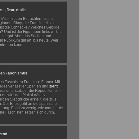
, fleur, étoile
Miró mit den Betrachtern seiner
ginnen. Okay, die Frau findet sich
wo ist die Schnecke? Welches Gebilde
? Und ist die Figur oben links wirklich
tlich egal. Aber das Suchen und
m Publikum gut an, bis heute. Weil
erfreuen kann.
 den Faschismus
des Faschisten Francisco Franco. Mit
eges verlässt er Spanien und
zieht
 aus unterstützt er die Republikaner –
r entwirft das Plakat «Aidez
den Siebdrucke erstellt, die zu 1
. Der Erlös geht an die spanische
erung. Es ist zu wenig, wie man heute
ne Faschisten setzen sich durch.
ernd