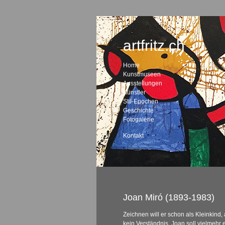
artfritz.ch
Home
Kunstmuseen
Ausstellungen
Künstler
Stil-Epochen
Geschichte
Fotogalerie
Kontakt
Joan Miró (1893-1983)
Zeichnen will er schon als Kleinkind, 
kein Verständnis. Joan soll vielmehr