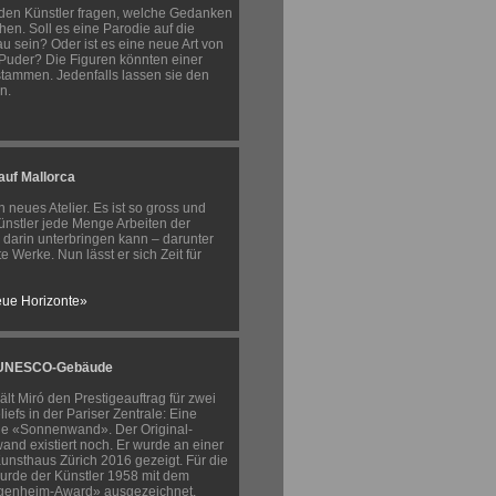
den Künstler fragen, welche Gedanken
hen. Soll es eine Parodie auf die
u sein? Oder ist es eine neue Art von
 Puder? Die Figuren könnten einer
tammen. Jedenfalls lassen sie den
n.
auf Mallorca
 neues Atelier. Es ist so gross und
ünstler jede Menge Arbeiten der
 darin unterbringen kann – darunter
e Werke. Nun lässt er sich Zeit für
eue Horizonte»
s UNESCO-Gebäude
t Miró den Prestigeauftrag für zwei
iefs in der Pariser Zentrale: Eine
e «Sonnenwand». Der Original-
and existiert noch. Er wurde an einer
unsthaus Zürich 2016 gezeigt. Für die
urde der Künstler 1958 mit dem
ggenheim-Award» ausgezeichnet.