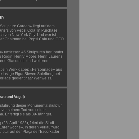
rk?
Sculpture Garden» liegt auf dem
ters von Pepsi Cola. In Purchase,
ch von New York City. Und wer ist
war Chairman bei Pepsi Cola und CEO
s» umfassen 45 Skulpturen berühmter
e Rodin, Henry Moore, Henri Laurens,
erto Giacometti und weiteren.
st ein Werk dabei: «Personnage» aus
 lustige Figur Steven Spielberg bei
Vorlage gedient hat? Wer weiss.
Frau und Vogel)
Ausführung dieser Monumentalskulptur
e vor seinem Tod von seiner
. Er fertigt sie als 89-Jähriger.
(28. April 1983), feiert die Stadt
«Ehrenwoche». In deren Verlauf wird
lptur auf der Plaça de l'Escorxador