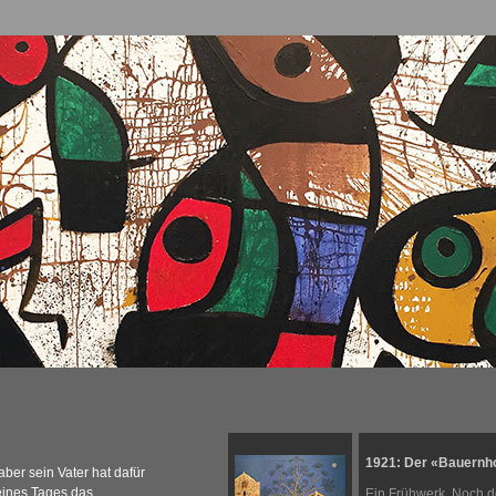
1921: Der «Bauernho
aber sein Vater hat dafür
 eines Tages das
Ein Frühwerk. Noch de