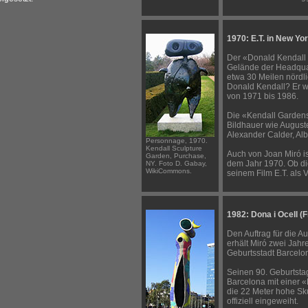
1970: E.T. in New Yo
Der «Donald Kendall 
Gelände der Headquar
etwa 30 Meilen nördli
Donald Kendall? Er 
von 1971 bis 1986.
Die «Kendall Garden
Bildhauer wie August
Alexander Calder, Alb
Personnage, 1970.
Kendall Sculpture
Auch von Joan Miró i
Garden, Purchase,
dem Jahr 1970. Ob die
NY. Foto D. Gabay,
WikiCommons.
seinem Film E.T. als 
1982: Dona i Ocell (
Den Auftrag für die 
erhält Miró zwei Jahr
Geburtsstadt Barcelona
Seinen 90. Geburtstag 
Barcelona mit einer 
die 22 Meter hohe Sku
offiziell eingeweiht.