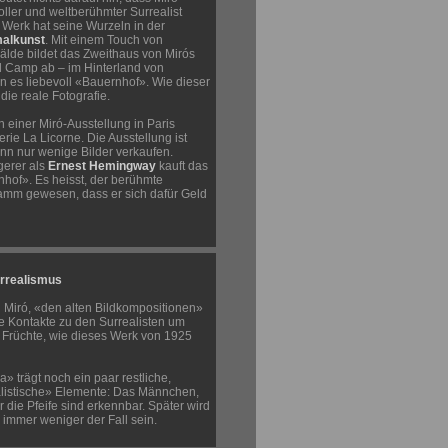
oller und weltberühmter Surrealist
 Werk hat seine Wurzeln in der
alkunst
. Mit einem Touch von
älde bildet das Zweithaus von Mirós
el Camp ab – im Hinterland von
n es liebevoll «Bauernhof». Wie dieser
 die reale Fotografie.
 einer Miró-Ausstellung in Paris
lerie La Licorne. Die Ausstellung ist
ann nur wenige Bilder verkaufen.
gerer als
Ernest Hemingway
kauft das
of». Es heisst, der berühmte
 klamm gewesen, dass er sich dafür Geld
urrealismus
h Miró, «den alten Bildkompositionen»
e Kontakte zu den Surrealisten um
 Früchte, wie dieses Werk von 1925
 trägt noch ein paar restliche,
listische» Elemente: Das Männchen,
 die Pfeife sind erkennbar. Später wird
immer weniger der Fall sein.