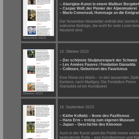
– Aborigine-Kunst in einem Walliser Bergdor
– Caspar Wolf, der Pionier der Alpenmalerei
– Mario Comensoli, Hommage an die Emigra
Der November-Newsletter enthält drei ziemlich
exklusive Beiträge, die wohl für viele Leser:inn
Neuland sind.
November 2023
15. Oktober 2023
– Der schönste Skulpturenpark der Schweiz
– Les Années Fauves / Fondation Gianadda
– Collioure, Geburtsort des Fauvismus
Eine Reise ins Wallis – in den äussersten Zipfe
Kantons, nach Martigny. Die Fondation Pierre
Gianadda ist ein Kunstjuwel.
Oktober 2023
16. September 2023
– Käthe Kollwitz – Ikone des Pazifismus
– Hans Erni – trotzig zum eigenen Museum
– Japan – Geschichte des Kimonos
Auch in der Kunst spielt die Politik immer wiede
bedeutende Rolle – was Künstlerinnen und Kün