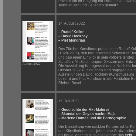
Privatmann im Umgang mit Frauen? Und wie ha
seine Musen und Geliebten gemalt?
14. August 2022
– Rudolf Koller
– David Hockney
– Piet Mondrian
Das Zürcher Kunsthaus präsentierte Rudolf Kol
(1828-1905), den berühmtesten Schweizer Tier
und gab einen Einblick in sein vorbereitendes
Schaffen. Mit Zeichnungen, Skizzen und Entwü
August 2022
Die Ausstellung ist abgeschlossen. Noch bis im
Oktober 2022 zu besuchen sind dagegen die 
Ausstellungen David Hockney (Kunstmuseum
Luzern) und Piet Mondrian in der Fondation Be
Riehen-Basel.
15. Juli 2022
– Geschichte der Akt-Malerei
– Skandal um Goyas nackte Maja
– Marlene Dumas und die Pornographie
Die Darstellung von nackten Körpern ist für Kün
und Künstlerinnen seit jeher eine Gratwanderu
bis heute. Aber im Mittelalter konnte das
echt