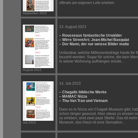
oftmals am eigenen Leib erleben.
September 2023
13. August 2023
– Rousseaus fantastische Urwälder
– Wirre StreetArt: Jean-Michel Basquiat
– Der Mann, der nur weisse Bilder malte
Unfassbar, welche Millionenbeträge heute für 
bezahlt werden. Sogar für solche, die kein Men
in seiner Wohnung aufhängen würde...
August 2023
14. Juli 2023
– Chagalls biblische Werke
– MAMAC Nizza
– Thu-Van Tran und Vietnam
Dass es in Nizza ein Chagall-Museum gibt, hab
schon länger gewusst. Aber etwas zu wissen o
zu erleben, sind zwei paar Stiefel. Das ist mehr
Museum, das Haus ist eine Sensation...
Juli 2023