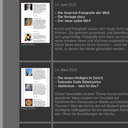
15. April 2023
– Die teuerste Fotografie der Welt
– Die Vorlage dazu
– Der neue späte Miró
Kunst und Fotografie lassen sich heute nicht m
trennen. Sie gehören zusammen und beeinflu
sich gegenseitig. Fotografie wird dann zur Kuns
wenn kreative Ideen und Visionen umgesetzt 
April 2023
Diese Ideen kennen keine Grenzen – auch die
nicht, zu denen die Werke gehandelt werden...
14. März 2023
– Die neuen Heiligen in Zürich
– Salvador Dalis Bibelzyklus
– Jainismus – was ist das?
Dieser Newsletter ist dem Thema Kunst und Ki
gewidmet. Wieso basiert ein Grossteil der
berühmtesten Renaissance-Werke auf biblisc
Themen? Weil die Kirche der mit Abstand grös
März 2023
wichtigste Auftraggeber für die damaligen Küns
war. Ohne die Bestellungen der Kirche...