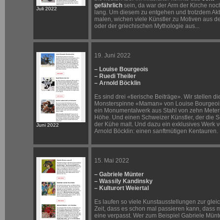
gefährlich
sein, da war der Arm der Kirche noc
Juli 2022
lang. Um diesem zu entgehen und trotzdem Akt
malen, wichen viele Künstler zu Motiven aus de
oder der griechischen Mythologie aus...
19. Juni 2022
– Louise Bourgeois
– Ruedi Theiler
– Arnold Böcklin
Es sind drei «tierische Beiträge». Wir stellen di
Monsterspinne «Maman» von Louise Bourgeois
ein Monumentalwerk aus Stahl von zehn Mete
Höhe. Und einen Schweizer Künstler, der die 
der Kühe malt. Und dazu ein exklusives Werk 
Juni 2022
Arnold Böcklin: einen sanftmütigen Kentauren.
15. Mai 2022
– Gabriele Münter
– Wassily Kandinsky
– Kulturort Weiertal
Es laufen so viele Kunstausstellungen zur glei
Zeit, dass es schon mal passieren kann, dass 
eine verpasst. Wer zum Beispiel Gabriele Münt