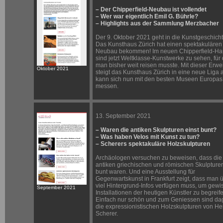
– Der Chipperfield-Neubau ist vollendet
– Wer war eigentlich Emil G. Bührle?
– Highlights aus der Sammlung Merzbacher
Der 9. Oktober 2021 geht in die Kunstgeschicht
Das Kunsthaus Zürich hat einen spektakulären
Neubau bekommen! Im neuen Chipperfield-Ha
sind jetzt Weltklasse-Kunstwerke zu sehen, für 
man bisher weit reisen musste. Mit dieser Erwe
Oktober 2021
steigt das Kunsthaus Zürich in eine neue Liga 
kann sich nun mit den besten Museen Europas
messen.
13. September 2021
– Waren die antiken Skulpturen einst bunt?
– Was haben Velos mit Kunst zu tun?
– Scherers spektakuläre Holzskulpturen
Archäologen versuchen zu beweisen, dass die
antiken griechischen und römischen Skulpturen
bunt waren. Und eine Ausstellung für
Gegenwartskunst in Frankfurt zeigt, dass man 
viel Hintergrund-Infos verfügen muss, um gewi
September 2021
Installationen der heutigen Künstler zu begreif
Einfach nur schön und zum Geniessen sind d
die expressionistischen Holzskulpturen von H
Scherer.