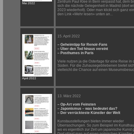
Zentrum Paul Klee in Bern verpasst hat, dem bi
Mai 2022
sich die nächste Gelegenheit in Madrid (dort wi
2023 wiederholt). Oder man klickt sich ganz ei
den Link «Mehr lesen» unten an...
15. April 2022
– Geheimtipp für Renoir-Fans
– Über den Tod hinaus vereint
– Posthumes in Paris
Viele nutzen ja die Ostertage für eine Reise in
Süden. Für die Zuhausegebliebenen bietet sic
vielleicht die Chance auf einen Museumsbesuc
April 2022
13. März 2022
– Op-Art vom Feinsten
– Japonismus – was bedeutet das?
– Der verrückteste Künstler der Welt
Kunstausstellungen bieten immer wieder
Überraschungen. So zum Beispiel im Kunsthau
wo es eigentlich zur Zeit um
japanische
Kunst g
Dort stösst man auf einen polnischen Künstler, 