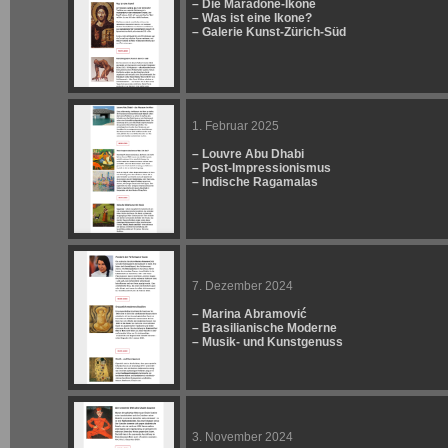
– Die Maradone-Ikone
– Was ist eine Ikone?
– Galerie Kunst-Zürich-Süd
1. Februar 2025
– Louvre Abu Dhabi
– Post-Impressionismus
– Indische Ragamalas
7. Dezember 2024
– Marina Abramović
– Brasilianische Moderne
– Musik- und Kunstgenuss
3. November 2024