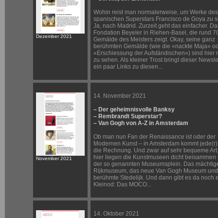
Wohin reist man normalerweise, um Werke des
spanischen Superstars Francisco de Goya zu 
Ja, nach Madrid. Zurzeit geht das einfacher. D
Fondation Beyeler in Riehen-Basel, die rund 7
Dezember 2021
Gemälde des Meisters zeigt. Okay, seine ganz
berühmten Gemälde (wie die «nackte Maja» od
«Erschiessung der Aufständischen») sind hier n
zu sehen. Als kleiner Trost bringt dieser Newsle
ein paar Links zu diesen...
14. November 2021
– Der geheimnisvolle Banksy
– Rembrandt Superstar?
– Van Gogh von A-Z in Amsterdam
Ob man nun Fan der Renaissance ist oder der
Modernen Kunst – in Amsterdam kommt jede(r)
die Rechnung. Und zwar auf sehr bequeme Art
hier liegen die Kunstmuseen dicht beisammen 
November 2021
der so genannten Museumsplein. Das mächtig
Rijkmuseum, das neue Van Gogh Museum und
berühmte Stedelijk. Und dann gibt es da noch 
Kleinod: Das MOCO...
14. Oktober 2021