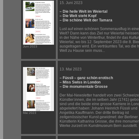
15. Juni 2023
– Die heile Welt im Weiertal
– Die Welt steht Kopf
– Die schöne Welt der Tamara
Lust auf einen schönen Sommerausflug in eine
Welt? Dann kann das Ziel nur Weiertal heissen.
in der Nähe von Winterthur, findet ihr das Kultur
Weiertal, wo bis 12. September 2023 die 8. Bi
ausgetragen wird. Ein verträumtes Tal, wo die h
Juni 2023
Welt zu Hause sein muss...
13. Mai 2023
– Füssli – ganz schön erotisch
– Miss Swiss in London
– Die monumentale Grosse
Der Mai-Newsletter handelt von zwei Schweize
Künstler:innen, die im selben Jahr (1741) geb
sind und die beide eine grosse Karriere in Lo
abgeliefert haben: Johann Heinrich Füssli und
Angelika Kauffmann. Der dritte Beitrag ist
Mai 2023
zeitgenössischer Kunst gewidmet: der Berliner
Künstlerin Katharina Grosse, die ihre monume
Werke zurzeit im Kunstmuseum Bern ausstellt.