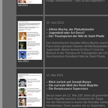
Frage: Manierismus – was ist das eigentlich?
Juli 2021
14. Juni 2021
– Alfons Mucha, der Plakatkünstler
– Jugendstil oder Art Deco?
– Der Traumgarten der Niki de Saint Phalle
Der tschechische Künstler Alfons Mucha macht 
Paris einen grossen Namen mit Werbeplakaten
Jugendstil. Woher kommt Art Deco? Und ein
Besuch in der Toscana im Traumgarten der US
französischen Künstlerin Niki de Saint Phalle.
Juni 2021
12. Mai 2021
– Blick zurück auf Joseph Beuys
– Die surreale Welt des René Magritte
– Die Renaissance Superstars
Beuys wäre am 12. Mai 100 Jahre alt geworde
René Magritte hat eine Schwäche für Särge.
Vor der Renaissance waren die Künstler name
Handwerker. Dann wurden sie zu Superstars.