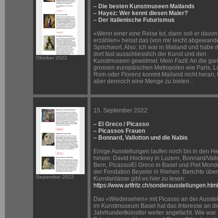
– Die besten Kunstmuseen Mailands
– Hayez: Wer kennt diesen Maler?
– Der italienische Futurismus
«Wenn einer eine Reise tut, dann soll er davon
erzählen» heisst das (von mir leicht abgewande
Sprichwort. Also: Ich war in Mailand und habe 
dort fast ausschliesslich der Kunst und den
Oktober 2022
Kunstmuseen gewidmet. Mein Fazit: An die ga
grossen europäischen Metropolen wie Paris, 
Rom oder Florenz kommt Mailand nicht heran, 
aber dennoch eine Menge zu bieten...
15. September 2022
– El Greco / Picasso
– Picassos Frauen
– Bonnard, Vallotton und die Nabis
Einige Ausstellungen laufen noch bis in den He
hinein: David Hockney in Luzern, Bonnard/Vallo
Bern, Picasso/El Greco in Basel und Piet Mondr
der Fondation Beyeler in Riehen. Berichte über
September 2022
Kunstanlässe gibt es hier zu lesen:
https://www.artfritz.ch/sonderausstellungen.htm
Das «Wiedersehen» mit Picasso an der Ausste
im Kunstmuseum Basel hat das Interesse an d
Jahrhundertkünstler weiter angefacht. Wie war 