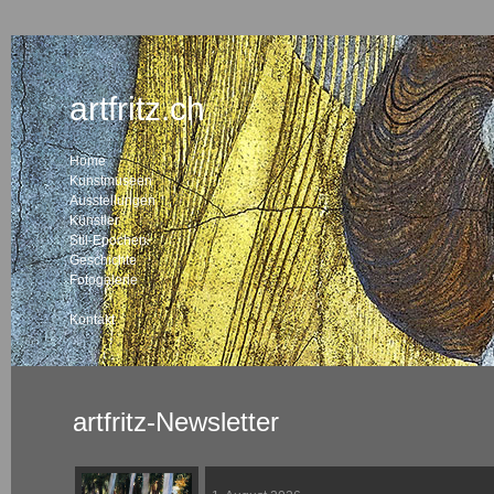
artfritz.ch
Home
Kunstmuseen
Ausstellungen
Künstler
Stil-Epochen
Geschichte
Fotogalerie
Kontakt
artfritz-Newsletter