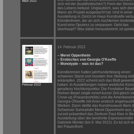
März 2022
sich mit der (buddhistischen?) Form der
Sinnlos
des Lebens
befasst. Unglaublich, was sich die
Mann als Projekt ausgedacht hat. Und in einer
Ausstellung in Zürich im Haus Konstruktiv ver
KünstlerInnen, der an sich nüchternen
konkret
Kunst
eine
Opulenz
zu verpassen. Geht das
überhaupt? Was dabei herauskommt, ist spekta
14. Februar 2022
– Meret Oppenheim
– Erotisches von Georgia O'Keeffe
– Monotypie – was ist das?
Künstlerinnen hatten jahrhundertelang einen
schweren Stand und mussten ihre Stellung m
erkämpfen. 2022 scheint sich das Blatt gewend
haben. In Ausstellungen haben weibliche Künst
Februar 2022
geradezu Hochkonjunktur. Die Fondation Beyel
Riehen-Basel zeigte innert kurzer Zeit gleich zw
Close-up (Frauenporträts) und die Amerikaneri
Georgia O'Keeffe mit ihren erotisch angehauch
Werken. Dann stellte das Kunstmuseum Bern d
Schweizer Surrealistin Meret Oppenheim aus, 
zurzeit präsentiert das Zentrum Paul Klee in Be
Ausstellung über die berühmte Expressionistin
Gabriele Münter (bis 8. Mai 2022). Es tut sich 
der Frauenfront.