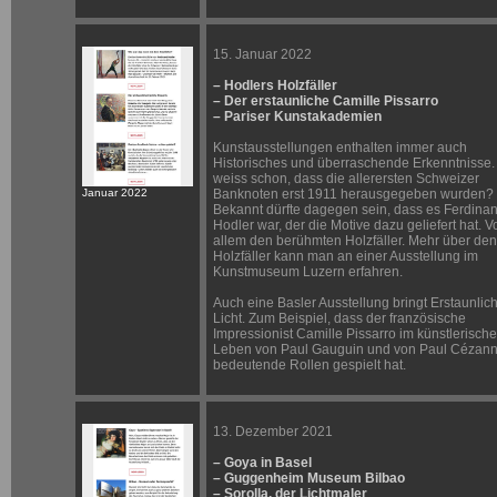
15. Januar 2022
– Hodlers Holzfäller
– Der erstaunliche Camille Pissarro
– Pariser Kunstakademien
Kunstausstellungen enthalten immer auch
Historisches und überraschende Erkenntnisse.
weiss schon, dass die allerersten Schweizer
Januar 2022
Banknoten erst 1911 herausgegeben wurden?
Bekannt dürfte dagegen sein, dass es Ferdina
Hodler war, der die Motive dazu geliefert hat. V
allem den berühmten Holzfäller. Mehr über den
Holzfäller kann man an einer Ausstellung im
Kunstmuseum Luzern erfahren.
Auch eine Basler Ausstellung bringt Erstaunlic
Licht. Zum Beispiel, dass der französische
Impressionist Camille Pissarro im künstlerisch
Leben von Paul Gauguin und von Paul Cézan
bedeutende Rollen gespielt hat.
13. Dezember 2021
– Goya in Basel
– Guggenheim Museum Bilbao
– Sorolla, der Lichtmaler