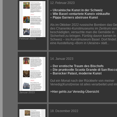
12. Februar 2023
– Ukrainische Kunst in der Schweiz
– Wie Basel «entartete Kunst» einkaufte
– Pippa Garners abstruse Kunst
Als im Oktober 2022 russische Bomben das G
des Chanenko-Kunstmuseums im Zentrum von
beschädigten, versuchte man die Gemälde in
Sicherheit zu bringen. Fünfzig davon kamen in 
Februar 2023
Schweiz – ins Kunstmuseum Basel. Dort findet j
eine Ausstellung «Born in Ukraine» statt...
14. Januar 2023
– Der erotische Traum des Bischofs
– Die prunkvolle Scuola Grande di San Rocc
– Barocker Palast, moderne Kunst
Gut ein Monat nach der Rückkehr von meiner
Venedig(Kunst)reise ist alles verarbeitet und im
>Hier gehts zur Venedig-Übersicht
Januar 2023
18. Dezember 2022