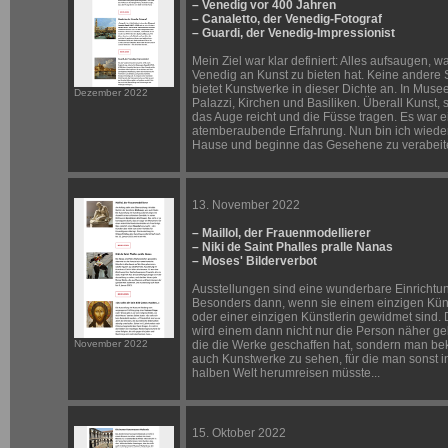
– Venedig vor 400 Jahren
– Canaletto, der Venedig-Fotograf
– Guardi, der Venedig-Impressionist
Mein Ziel war klar definiert: Alles aufsaugen, w
Venedig an Kunst zu bieten hat. Keine andere 
bietet Kunstwerke in dieser Dichte an. In Muse
Dezember 2022
Palazzi, Kirchen und Basiliken. Überall Kunst, 
das Auge reicht und die Füsse tragen. Es war e
atemberaubende Erfahrung. Nun bin ich wiede
Hause und beginne das Gesehene zu verabeit
13. November 2022
– Maillol, der Frauenmodellierer
– Niki de Saint Phalles pralle Nanas
– Moses' Bilderverbot
Ausstellungen sind eine wunderbare Einrichtu
Besonders dann, wenn sie einem einzigen Kün
oder einer einzigen Künstlerin gewidmet sind.
wird einem dann nicht nur die Person näher ge
November 2022
die die Werke geschaffen hat, sondern man b
auch Kunstwerke zu sehen, für die man sonst i
halben Welt herumreisen müsste...
15. Oktober 2022