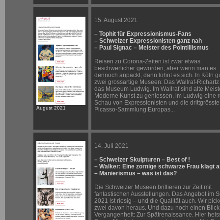
15. August 2021
– Tophit für Expressionismus-Fans
– Schweizer Expressionisten ganz nah
– Paul Signac – Meister des Pointillismus
Reisen zu Corona-Zeiten ist zwar etwas
beschwerlicher geworden, aber wenn man es
dennoch anpackt, dann lohnt es sich. In Köln gi
zwei grossartige Museen: Das Wallraf-Richartz
das Museum Ludwig. Im Wallraf sind alte Meist
Moderne Kunst zu geniessen, im Ludwig eine r
Schau von Expressionisten und die drittgrösste
August 2021
Picasso-Sammlung Europas...
14. Juli 2021
– Schweizer Skulpturen – Best of !
– Walker: Eine zornige schwarze Frau klagt 
– Manierismus – was ist das?
Die Schweizer Museen brillieren zur Zeit mit
fantastischen Ausstellungen. Das Angebot im
2021 ist riesig – und die Qualität auch. Wir pic
zwei davon heraus. Und dazu noch einen Blick 
Vergangenheit: Zur Spätrenaissance. Hier heiss