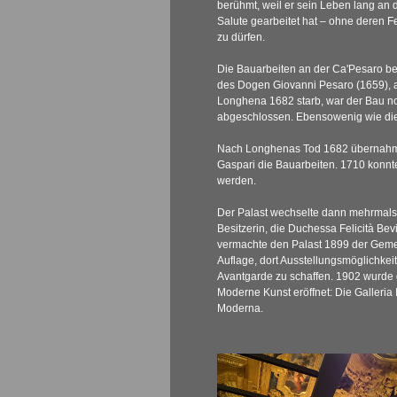
berühmt, weil er sein Leben lang an 
Salute
gearbeitet hat – ohne deren Fe
zu dürfen.
Die Bauarbeiten an der Ca'Pesaro b
des Dogen Giovanni Pesaro (1659), ab
Longhena 1682 starb, war der Bau n
abgeschlossen. Ebensowenig wie die 
Nach Longhenas Tod 1682 übernahm 
Gaspari die Bauarbeiten. 1710 konnt
werden.
Der Palast wechselte dann mehrmals 
Besitzerin, die Duchessa Felicità Be
vermachte den Palast 1899 der Geme
Auflage, dort Ausstellungsmöglichkeit
Avantgarde zu schaffen. 1902 wurde
Moderne Kunst eröffnet: Die Galleria 
Moderna.