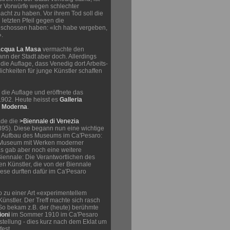
ihr Vorwürfe wegen schlechter
cht zu haben. Vor ihrem Tod soll die
letzten Pfeil gegen die
eschossen haben: «Ich habe vergeben,
».
acqua La Masa
vermachte den
nn der Stadt aber doch. Allerdings
 die Auflage, dass Venedig dort Arbeits-
chkeiten für junge Künstler schaffen
n die Auflage und eröffnete das
902. Heute heisst es
Galleria
e Moderna
.
ade die
>Biennale di Venezia
95). Diese begann nun eine wichtige
m Aufbau des Museums im Ca'Pesaro:
s Museum mit Werken moderner
Es gab aber noch eine weitere
iennale: Die Verantwortlichen des
en Künstler, die von der Biennale
ese durften dafür im Ca'Pesaro
 zu einer Art «experimentellem
Künstler. Der Treff machte sich rasch
o bekam z.B. der (heute) berühmte
oni
im Sommer 1910 im Ca'Pesaro
stellung - dies kurz nach dem Eklat um
fest.