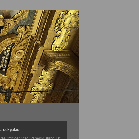
arockpalast
reit mit der Stadt Venedig stand, ist