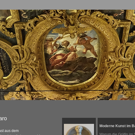
aro
Moderne Kunst im B
ast aus dem
Warum die Gräfin im St