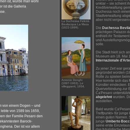
hen ist, würde man wohl
unklar – sie scheint 
r ist die Galleria
Kreditverwaltung gema
use.
Duchessa noch einen 
Stadtverwaltung abg
aber nicht vergessen
La Duchessa Felicità
Bevilacqua La Masa
(1822-1899).
Die
Duchessa Bevil
prächtigen Palazzo da
enthielt ihr Testament
und Ausstellungsmögli
solle.
Die Stadt hielt sich a
Museum am 18. Mai 1
Internazionale d'Art
Zu jener Zeit war ger
gegründet worden (18
Rolle zu spielen bei
Antonio Donghi
Hier konnte sich da
(1897-1963). Le
Künstler eindecken. 
villeggianti, 1934.
Querverbindung zur B
Ca'Pesaro unterstützt
abgelehnt
wurden. Di
ausstellen.
am von einem Dogen – und
Bald wurde Ca'Pesaro
 lebte von 1589 bis 1659,
Treffpunkt» für junge 
rben der Familie Pesaro den
einen guten Namen. S
bekanntesten Barock-
junge
Umberto Bocci
seine erste Einzelaus
nghena. Der ist vor allem
das futuristische Mani