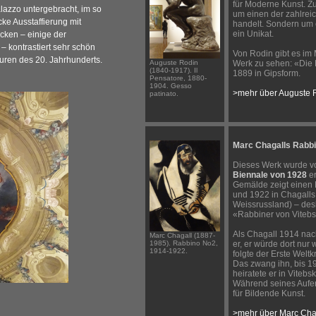
für Moderne Kunst. Z
alazzo untergebracht, im so
um einen der zahlre
ke Ausstaffierung mit
handelt. Sondern um e
ein Unikat.
cken – einige der
 kontrastiert sehr schön
Von Rodin gibt es im
uren des 20. Jahrhunderts.
Auguste Rodin
Werk zu sehen: «Die 
(1840-1917). Il
1889 in Gipsform.
Pensatore, 1880-
1904. Gesso
>mehr über Auguste 
patinato.
Marc Chagalls Rabbi
Dieses Werk wurde v
Biennale von 1928
er
Gemälde zeigt einen 
und 1922 in Chagalls
Weissrussland) – des
«Rabbiner von Vitebs
Als Chagall 1914 nac
Marc Chagall (1887-
1985). Rabbino No2,
er, er würde dort nu
1914-1922.
folgte der Erste Welt
Das zwang ihn, bis 1
heiratete er in Vitebs
Während seines Aufen
für Bildende Kunst.
>mehr über Marc Cha