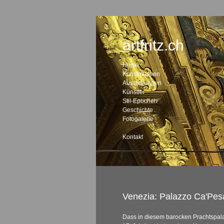
artfritz.ch
Home
Kunstmuseen
Ausstellungen
Künstler
Stil-Epochen
Geschichte
Fotogalerie
Kontakt
Venezia: Palazzo Ca'Pes
Dass in diesem barocken Prachtspal