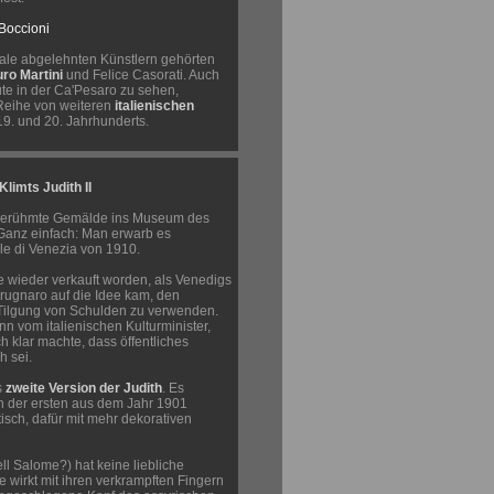
Boccioni
ale abgelehnten Künstlern gehörten
uro Martini
und Felice Casorati. Auch
te in der Ca'Pesaro zu sehen,
Reihe von weiteren
italienischen
9. und 20. Jahrhunderts.
limts Judith II
berühmte Gemälde ins Museum des
Ganz einfach: Man erwarb es
le di Venezia von 1910.
 wieder verkauft worden, als Venedigs
Brugnaro auf die Idee kam, den
e Tilgung von Schulden zu verwenden.
n vom italienischen Kulturminister,
h klar machte, dass öffentliches
h sei.
s
zweite Version der Judith
. Es
on der ersten aus dem Jahr 1901
tisch, dafür mit mehr dekorativen
ell Salome?) hat keine liebliche
e wirkt mit ihren verkrampften Fingern