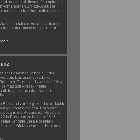
umal es sich bei diesem Exemplar nicht
ich vorhandenen Bronze-Abgüsse
inen patinierten Gips, mithin also um
 Museum noch ein weiteres bekanntes
Bürger von Calais» aus dem Jahr
Rodin
 No 2
on der Gemeinde Venedig in der
worben. Das ausdrucksstarke
Rabbiner. Es enstand zwischen 1914
 Heimatstadt Vitebsk (heute
halb trägt es auch den Namen
k».
h Russland zurück gekehrt war, dachte
r wenige Monate bleiben. Doch dann
krieg, dann die Russischen Revolution.
922 in Russland zu bleiben. 1915
k seine Verlobte Bella Rosenfeld.
thalts in Vitebsk wurde er Kommissar
gall