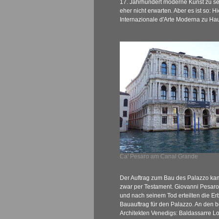
17. Jahrhundert moderne Kunst zu se
eher nicht erwarten. Aber es ist so: Hie
Internazionale d'Arte Moderna zu Ha
Ca' Pesaro am Canal Grande
Der Auftrag zum Bau des Palazzo k
zwar per Testament. Giovanni Pesaro
und nach seinem Tod erteilten die E
Bauauftrag für den Palazzo. An den 
Architekten Venedigs: Baldassarre Lo