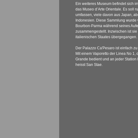
Ein weiteres Museum befindet sich im
das Museo d’Arte Orientale. Es soll 
umfassen, viele davon aus Japan, a
Indonesien. Diese Sammlung wurde v
Bourbon-Parma während seines Aufen
zusammengestellt. Inzwischen ist sie 
italienischen Staates übergegangen.
Der Palazzo Ca'Pesaro ist einfach zu
Mit einem Vaporetto der Linea No 1,
Grande bedient und an jeder Station h
heisst San Stae.