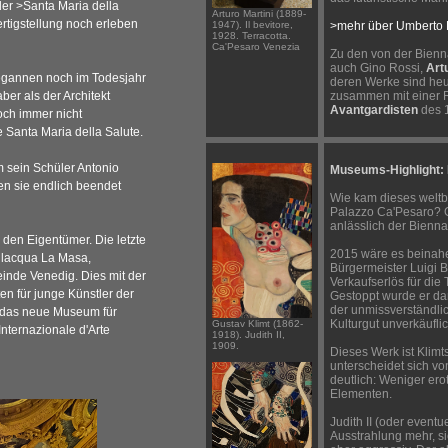
der
>Santa Maria della
Arturo Martini (1889-
rtigstellung noch erleben
1947). Il bevitore,
>mehr über Umberto 
1928. Terracotta.
Ca'Pesaro Venezia
Zu den von der Bienn
auch Gino Rossi,
Art
egannen noch im Todesjahr
deren Werke sind heu
er als der Architekt
zusammen mit einer 
Avantgardisten
des 1
och immer nicht
Santa Maria della Salute.
sein Schüler Antonio
Museums-Highlight: K
en sie endlich beendet
Wie kam dieses welt
Palazzo Ca'Pesaro? 
anlässlich der Bienna
den Eigentümer. Die letzte
2015 wäre es beinahe
vilacqua La Masa,
Bürgermeister Luigi 
inde Venedig. Dies mit der
Verkaufserlös für di
en für junge Künstler der
Gestoppt wurde er dan
der unmissverständlic
 das neue Museum für
Kulturgut unverkäuflic
Gustav Klimt (1862-
Internazionale d'Arte
1918). Judith II,
1909.
Dieses Werk ist Klimt
unterscheidet sich v
deutlich: Weniger ero
Elementen.
Judith II (oder eventu
Ausstrahlung mehr, si