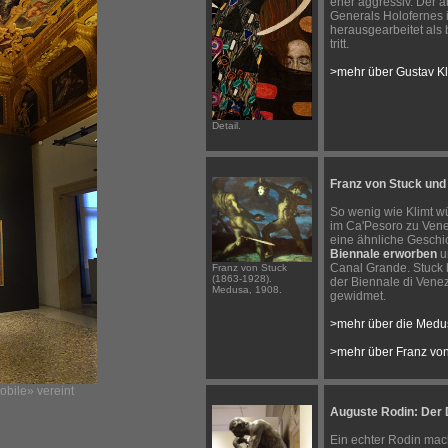
eher aggressiv. Der 
Generals Holofernes is
herausgearbeitet als 
tritt.
>mehr über Gustav Kl
Detail.
Franz von Stuck und
So wenig wie Klimt w
im Ca'Pesoro zu Vene
eine ähnliche Geschi
Biennale erworben
u
Canal Grande. Stuck h
Franz von Stuck
(1863-1928).
der Biennale di Vene
Medusa, 1908.
gewidmet.
>mehr über die Medu
>mehr über Franz von
bile» vereint
Auguste Rodin: Der
Ein echter Rodin mac