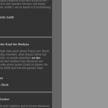
abgeschlagene Kopf des assyrischen
t in der zweiten Version viel klarer
bei Judith I, wo er kaum in Erscheinung
imts Judith
 der Kopf der Medusa
ürde man auch einen Franz von Stuck
dig erwarten, aber dieses Werk hat
chte: es wurde ebenfalls
an der
nd ziert seitdem das Museum am
atte einen guten Draht zu Italien: An
zia 1909 war ihm ein ganzer Saal
sa
 Stuck
 Denker
ht sich natürlich gut in einem Museum