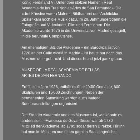
König Ferdinand VI. Unter dem stolzen Namen «Real
Academia de las Tres Nobles Artes de San Fernando». Die
«drei Künste» waren Malerei, Bildhauerei und Architektur.
Später kam noch die Musik dazu, im 20. Jahrhundert dann die
Fotografie und Videokunst, Film und Fernsehen.
Die
Akademie wurde 1975 in die Universität von Madrid gezügelt,
in die berühmte Complutense.
Am ehemaligen Sitz der Akademie – ein Barockpalast von
1720 an der Calle Alcalà in Madrid – ist heute nur noch das
Museum untergebracht.
Und dieses heisst jetzt ganz genau:
MUSEO DE LA REAL ACADEMIA DE BELLAS
ARTES DE SAN FERNANDO.
Eröffnet im Jahr 1986, enthält es über 1'400 Gemälde, 600
Skulpturen und 15'000 Zeichnungen. Neben der
permanenten Sammlung werden auch laufend
Sonderausstellungen organisiert.
Der Star der Akademie und des Museums ist, wie könnte es
anders sein,
>Francisco de Goya
. Dieser war ab 1780
Mitglied der Akademie, ab 1795 sogar deren Direktor. Für ihn
hat man im Museum nun einen ganzen Saal eingerichtet.