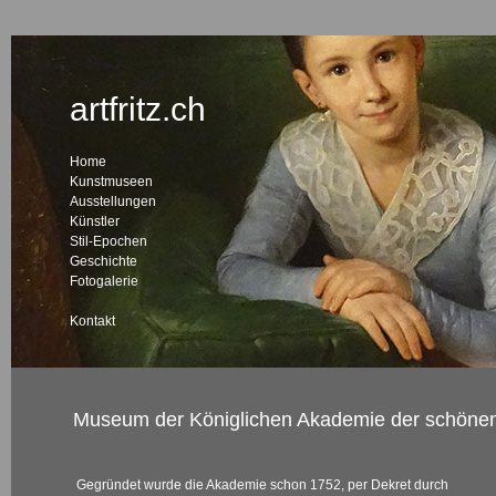
artfritz.ch
Home
Kunstmuseen
Ausstellungen
Künstler
Stil-Epochen
Geschichte
Fotogalerie
Kontakt
Museum der Königlichen Akademie der schönen
Gegründet wurde die Akademie schon 1752, per Dekret durch