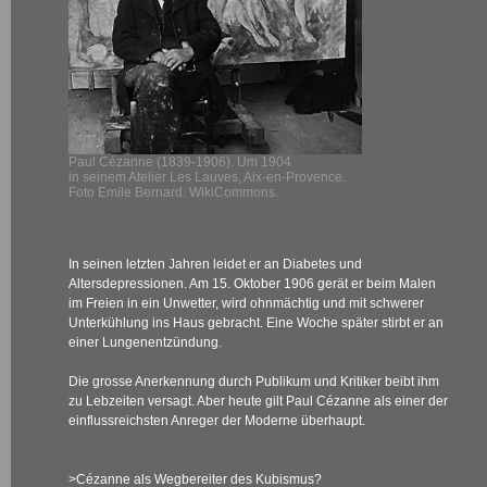
Paul Cézanne (1839-1906). Um 1904
in seinem Atelier Les Lauves, Aix-en-Provence.
Foto Emile Bernard. WikiCommons.
In seinen letzten Jahren leidet er an Diabetes und
Altersdepressionen. Am 15. Oktober 1906 gerät er beim Malen
im Freien in ein Unwetter, wird ohnmächtig und mit schwerer
Unterkühlung ins Haus gebracht. Eine Woche später stirbt er an
einer Lungenentzündung.
Die grosse Anerkennung durch Publikum und Kritiker beibt ihm
zu Lebzeiten versagt. Aber heute gilt Paul Cézanne als einer der
einflussreichsten Anreger der Moderne überhaupt.
>Cézanne als Wegbereiter des Kubismus?