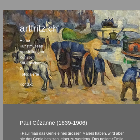
artfritz.ch
Home
Kunstmuseen
Ausstellungen
Künstler
Stil-Epochen
Geschichte
Fotogalerie
Kontakt
Paul Cézanne (1839-1906)
«Paul mag das Genie eines grossen Malers haben, wird aber
nie das Genie besitzen, einer zu werden». Das notiert
>Emile