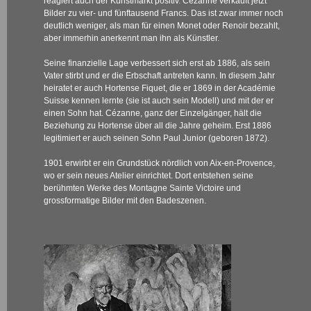
reagiert auch der Kunstmarkt positiv. Cézanne verkauft jetzt
Bilder zu vier- und fünftausend Francs. Das ist zwar immer noch
deutlich weniger, als man für einen Monet oder Renoir bezahlt,
aber immerhin anerkennt man ihn als Künstler.
Seine finanzielle Lage verbessert sich erst ab 1886, als sein
Vater stirbt und er die Erbschaft antreten kann. In diesem Jahr
heiratet er auch Hortense Fiquet, die er 1869 in der Académie
Suisse kennen lernte (sie ist auch sein Modell) und mit der er
einen Sohn hat. Cézanne, ganz der Einzelgänger, hält die
Beziehung zu Hortense über all die Jahre geheim. Erst 1886
legitimiert er auch seinen Sohn Paul Junior (geboren 1872).
1901 erwirbt er ein Grundstück nördlich von Aix-en-Provence,
wo er sein neues Atelier einrichtet. Dort entstehen seine
berühmten Werke des Montagne Sainte Victoire und
grossformatige Bilder mit den Badeszenen.