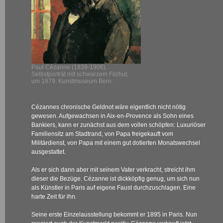
Paul Cézanne (1839-1906).
Selbstporträt mit schwarzem Filzhut,
um 1879. Kunstmuseum Bern.
Cézannes chronische Geldnot wäre eigentlich nicht nötig
gewesen. Aufgewachsen in Aix-en-Provence als Sohn eines
Bankiers, kann er zunächst aus dem vollen schöpfen: Luxuriöser
Familiensitz am Stadtrand, von Papa freigekauft vom
Militärdienst, von Papa mit einem gut dotierten Monatswechsel
ausgestattet.
Als er sich dann aber mit seinem Vater verkracht, streicht ihm
dieser die Bezüge. Cézanne ist dickköpfig genug, um sich nun
als Künstler in Paris auf eigene Faust durchzuschlagen. Eine
harte Zeit für ihn.
Seine erste Einzelausstellung bekommt er 1895 in Paris. Nun