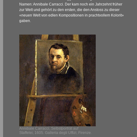
Namen: Annibale Carracci. Der kam noch ein Jahrzehnt früher
zur Welt und gehört zu den ersten, die den Anstoss zu dieser
«neuen Welt von edlen Kompositionen in prachtvollem Kolorit»
gaben.
Annibale Carracci, Selbstporträt auf
Staffelei, 1605. Galleria degli Uffizi, Firenze.