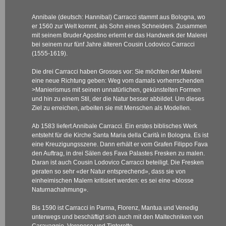
Annibale (deutsch: Hannibal) Carracci stammt aus Bologna, wo
er 1560 zur Welt kommt, als Sohn eines Schneiders. Zusammen
mit seinem Bruder Agostino erlernt er das Handwerk der Malerei
bei seinem nur fünf Jahre älteren Cousin Lodovico Carracci
(1555-1619).
Die drei Carracci haben Grosses vor: Sie möchten der Malerei
eine neue Richtung geben: Weg vom damals vorherrschenden
>Manierismus
mit seinen unnatürlichen, gekünstelten Formen
und hin zu einem Stil, der die Natur besser abbildet. Um dieses
Ziel zu erreichen, arbeiten sie mit Menschen als Modellen.
Ab 1583 liefert Annibale Carracci. Ein erstes biblisches Werk
entsteht für die Kirche Santa Maria della Carità in Bologna. Es ist
eine Kreuzigungsszene. Dann erhält er vom Grafen Filippo Fava
den Auftrag, in drei Sälen des Fava Palastes Fresken zu malen.
Daran ist auch Cousin Lodovico Carracci beteiligt. Die Fresken
geraten so sehr «der Natur entsprechend», dass sie von
einheimischen Malern kritisiert werden: es sei eine «blosse
Naturnachahmung».
Bis 1590 ist Carracci in Parma, Florenz, Mantua und Venedig
unterwegs und beschäftigt sich auch mit den Maltechniken von