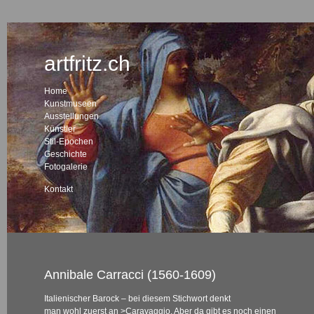
artfritz.ch
Home
Kunstmuseen
Ausstellungen
Künstler
Stil-Epochen
Geschichte
Fotogalerie
Kontakt
Annibale Carracci (1560-1609)
Italienischer Barock – bei diesem Stichwort denkt
man wohl zuerst an
>Caravaggio
. Aber da gibt es noch einen