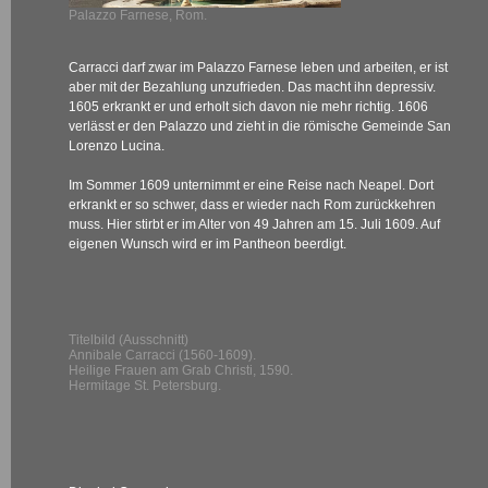
Palazzo Farnese, Rom.
Carracci darf zwar im Palazzo Farnese leben und arbeiten, er ist
aber mit der Bezahlung unzufrieden. Das macht ihn depressiv.
1605 erkrankt er und erholt sich davon nie mehr richtig. 1606
verlässt er den Palazzo und zieht in die römische Gemeinde San
Lorenzo Lucina.
Im Sommer 1609 unternimmt er eine Reise nach Neapel. Dort
erkrankt er so schwer, dass er wieder nach Rom zurückkehren
muss. Hier stirbt er im Alter von 49 Jahren am 15. Juli 1609. Auf
eigenen Wunsch wird er im Pantheon beerdigt.
Titelbild (Ausschnitt)
Annibale Carracci (1560-1609).
Heilige Frauen am Grab Christi, 1590.
Hermitage St. Petersburg.