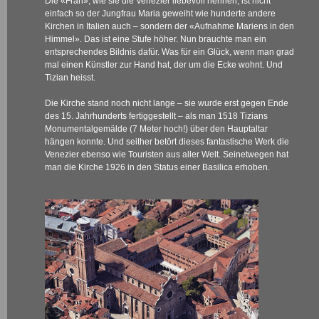
Die «Frari», wie sie die Venezier liebevoll nennen, ist nicht
einfach so der Jungfrau Maria geweiht wie hunderte andere
Kirchen in Italien auch – sondern der «Aufnahme Mariens in den
Himmel». Das ist eine Stufe höher. Nun brauchte man ein
entsprechendes Bildnis dafür. Was für ein Glück, wenn man grad
mal einen Künstler zur Hand hat, der um die Ecke wohnt. Und
Tizian heisst.
Die Kirche stand noch nicht lange – sie wurde erst gegen Ende
des 15. Jahrhunderts fertiggestellt – als man 1518 Tizians
Monumentalgemälde (7 Meter hoch!) über den Hauptaltar
hängen konnte. Und seither betört dieses fantastische Werk die
Venezier ebenso wie Touristen aus aller Welt. Seinetwegen hat
man die Kirche 1926 in den Status einer Basilica erhoben.