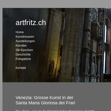
artfritz.ch
Home
Kunstmuseen
Ausstellungen
Künstler
Stil-Epochen
Geschichte
Fotogalerie
Kontakt
Venezia: Grosse Kunst in der
Santa Maria Gloriosa dei Frari