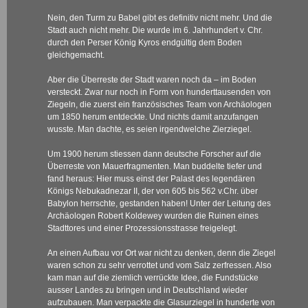
Nein, den Turm zu Babel gibt es definitiv nicht mehr. Und die
Stadt auch nicht mehr. Die wurde im 6. Jahrhundert v. Chr.
durch den Perser König Kyros endgültig dem Boden
gleichgemacht.
Aber die Überreste der Stadt waren noch da – im Boden
versteckt. Zwar nur noch in Form von hunderttausenden von
Ziegeln, die zuerst ein französisches Team von Archäologen
um 1850 herum entdeckte. Und nichts damit anzufangen
wusste. Man dachte, es seien irgendwelche Zierziegel.
Um 1900 herum stiessen dann deutsche Forscher auf die
Überreste von Mauerfragmenten. Man buddelte tiefer und
fand heraus: Hier muss einst der Palast des legendären
Königs Nebukadnezar II, der von 605 bis 562 v.Chr. über
Babylon herrschte, gestanden haben! Unter der Leitung des
Archäologen Robert Koldewey wurden die Ruinen eines
Stadttores und einer Prozessionsstrasse freigelegt.
An einen Aufbau vor Ort war nicht zu denken, denn die Ziegel
waren schon zu sehr verrottet und vom Salz zerfressen. Also
kam man auf die ziemlich verrückte Idee, die Fundstücke
ausser Landes zu bringen und in Deutschland wieder
aufzubauen. Man verpackte die Glasurziegel in hunderte von