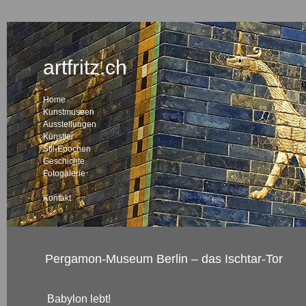
artfritz.ch
Home
Kunstmuseen
Ausstellungen
Künstler
Stil-Epochen
Geschichte
Fotogalerie
Kontakt
Pergamon-Museum Berlin – das Ischtar-Tor
Babylon lebt!