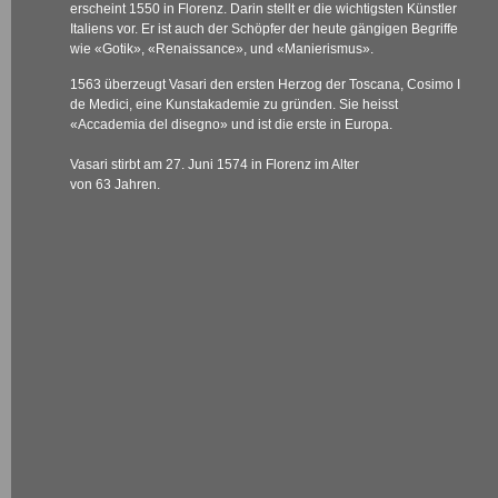
erscheint 1550 in Florenz. Darin stellt er die wichtigsten Künstler
Italiens vor. Er ist auch der Schöpfer der heute gängigen Begriffe
wie «Gotik», «Renaissance», und «Manierismus».
1563 überzeugt Vasari den ersten Herzog der Toscana, Cosimo I
de Medici, eine Kunstakademie zu gründen. Sie heisst
«Accademia del disegno» und ist die erste in Europa.
Vasari stirbt am 27. Juni 1574 in Florenz im Alter
von 63 Jahren.