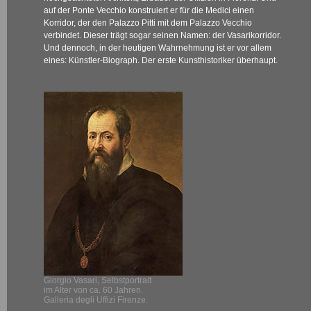
auf der Ponte Vecchio konstruiert er für die Medici einen
Korridor, der den Palazzo Pitti mit dem Palazzo Vecchio
verbindet. Dieser trägt sogar seinen Namen: der Vasarikorridor.
Und dennoch, in der heutigen Wahrnehmung ist er vor allem
eines: Künstler-Biograph. Der erste Kunsthistoriker überhaupt.
Giorgio Vasari, Selbstportrait
im Alter von ca. 60 Jahren.
Galleria degli Uffizi Firenze.