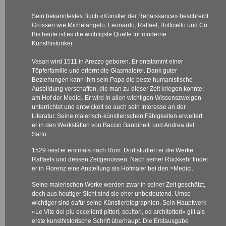
Sein bekanntestes Buch «Künstler der Renaissance» beschreibt
Grössen wie Michelangelo, Leonardo, Raffael, Botticello und Co.
Bis heute ist es die wichtigste Quelle für moderne
Kunsthistoriker.
Vasari wird 1511 in Arezzo geboren. Er entstammt einer
Töpferfamilie und erlernt die Glasmalerei. Dank guter
Beziehungen kann ihm sein Papa die beste humanistische
Ausbildung verschaffen, die man zu dieser Zeit kriegen konnte:
am Hof der Medici. Er wird in allen wichtigen Wissenszweigen
unterrichtet und entwickelt so auch sein Interesse an der
Literatur. Seine malerisch-künstlerischen Fähigkeiten erweitert
er in den Werkstätten von Baccio Bandinelli und Andrea del
Sarto.
1529 reist er erstmals nach Rom. Dort studiert er die Werke
Raffaels und dessen Zeitgenossen. Nach seiner Rückkehr findet
er in Florenz eine Anstellung als Hofmaler bei den
>Medici
.
Seine malerischen Werke werden zwar in seiner Zeit geschätzt,
doch aus heutiger Sicht sind sie eher unbedeutend. Umso
wichtiger sind dafür seine Künstlerbiographien. Sein Hauptwerk
«Le Vite dei più eccellenti pittori, scultori, ed architettori» gilt als
erste kunsthistorische Schrift überhaupt. Die Erstausgabe