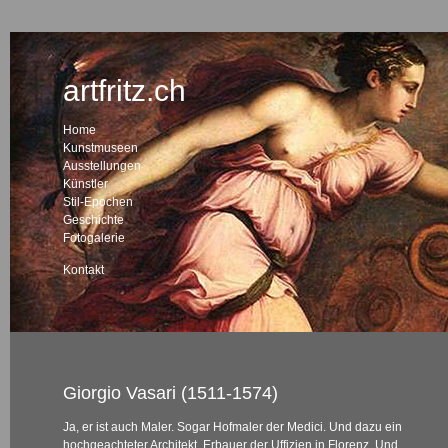
artfritz.ch
Home
Kunstmuseen
Ausstellungen
Künstler
Stil-Epochen
Geschichte
Fotogalerie
Kontakt
Giorgio Vasari (1511-1574)
Ja, er ist auch Maler. Sogar Hofmaler der Medici
. Und dazu ein
hochgeachteter Architekt, Erbauer der Uffizien in Florenz. Und