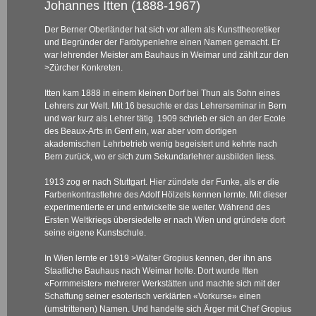
Johannes Itten (1888-1967)
Der Berner Oberländer hat sich vor allem als Kunsttheoretiker
und Begründer der Farbtypenlehre einen Namen gemacht. Er
war lehrender Meister am Bauhaus in Weimar und zählt zur den
>Zürcher Konkreten
.
Itten kam 1888 in einem kleinen Dorf bei Thun als Sohn eines
Lehrers zur Welt. Mit 16 besuchte er das Lehrerseminar in Bern
und war kurz als Lehrer tätig. 1909 schrieb er sich an der Ecole
des Beaux-Arts in Genf ein, war aber vom dortigen
akademischen Lehrbetrieb wenig begeistert und kehrte nach
Bern zurück, wo er sich zum Sekundarlehrer ausbilden liess.
1913 zog er nach Stuttgart. Hier zündete der Funke, als er die
Farbenkontrastlehre des Adolf Hölzels kennen lernte. Mit dieser
experimentierte er und entwickelte sie weiter. Während des
Ersten Weltkriegs übersiedelte er nach Wien und gründete dort
seine eigene Kunstschule.
In Wien lernte er 1919
>Walter Gropius
kennen, der ihn ans
Staatliche Bauhaus nach Weimar holte. Dort wurde Itten
«Formmeister» mehrerer Werkstätten und machte sich mit der
Schaffung seiner esoterisch verklärten «Vorkurse» einen
(umstrittenen) Namen. Und handelte sich Ärger mit Chef Gropius