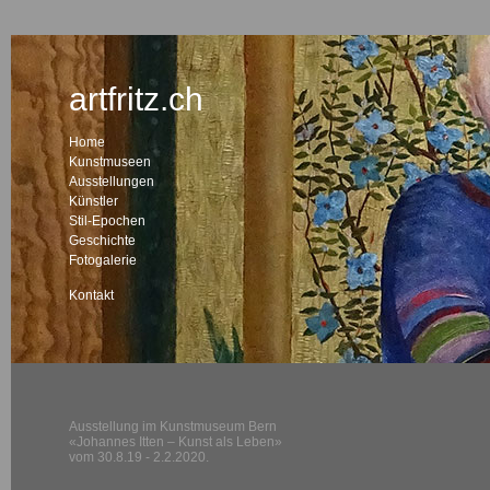
artfritz.ch
Home
Kunstmuseen
Ausstellungen
Künstler
Stil-Epochen
Geschichte
Fotogalerie
Kontakt
Ausstellung im Kunstmuseum Bern
«Johannes Itten – Kunst als Leben»
vom 30.8.19 - 2.2.2020.