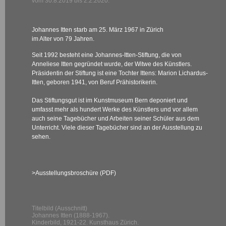
vom 30.8.2019 bis 2.2.2020.
Johannes Itten starb am 25. März 1967 in Zürich
im Alter von 79 Jahren.
Seit 1992 besteht eine Johannes-Itten-Stiftung, die von
Anneliese Itten gegründet wurde, der Witwe des Künstlers.
Präsidentin der Stiftung ist eine Tochter Ittens:
Marion Lichardus-
Itten, geboren 1941, von Beruf Prähistorikerin.
Das Stiftungsgut ist im Kunstmuseum Bern deponiert und
umfasst mehr als hundert Werke des Künstlers und vor allem
auch seine Tagebücher und Arbeiten seiner Schüler aus dem
Unterricht. Viele dieser Tagebücher sind an der Ausstellung zu
sehen.
>Ausstellungsbroschüre (PDF)
Titelbild (Ausschnitt)
Johannes Itten (1888-1967).
Kinderbild, 1921-22. Kunsthaus Zürich.