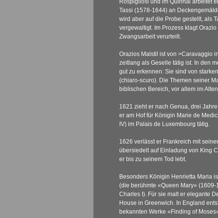
Rospigliosi und im Quirinal arbeitet
Tassi (1578-1644) an Deckengemälde
wird aber auf die Probe gestellt, als 
vergewaltigt. Im Prozess klagt Orazio 
Zwangsarbeit verurteilt.
Orazios Malstil ist von
>Caravaggio
in
zeitlang als Geselle tätig ist. In den 
gut zu erkennen: Sie sind von starke
(chiaro-scuro). Die Themen seiner M
biblischen Bereich, vor allem im Alte
1621 zieht er nach Genua, drei Jahre 
er am Hof für Königin Marie de Medic
IV) im Palais de Luxembourg tätig.
1626 verlässt er Frankreich mit sein
übersiedelt auf Einladung von King 
er bis zu seinem Tod lebt.
Besonders Königin Henrietta Maria is
(die berühmte «Queen Mary» (1609-1
Charles I). Für sie malt er elegant
House in Greenwich. In England ent
bekannten Werke «Finding of Moses