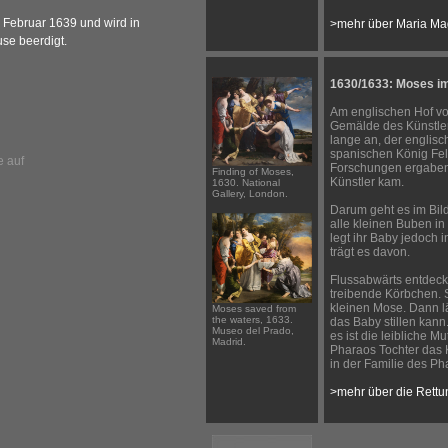
m Februar 1639 und wird in
>mehr über Maria M
se beerdigt.
1630/1633: Moses i
Am englischen Hof vo
Gemälde des Künstle
lange an, der englisc
spanischen König Fel
e auf
Forschungen ergaben
Finding of Moses,
Künstler kam.
1630. National
Gallery, London.
Darum geht es im Bild
alle kleinen Buben in
legt ihr Baby jedoch 
trägt es davon.
Flussabwärts entdeck
treibende Körbchen. S
kleinen Mose. Dann l
Moses saved from
the waters, 1633.
das Baby stillen kann.
Museo del Prado,
es ist die leibliche M
Madrid.
Pharaos Tochter das 
in der Familie des P
>mehr über die Rett