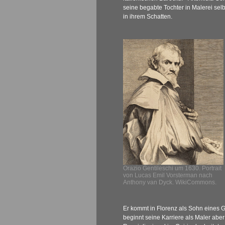
seine begabte Tochter in Malerei selb
in ihrem Schatten.
Orazio Gentileschi um 1630. Portrait
von Lucas Emil Vorsterman nach
Anthony van Dyck. WikiCommons.
Er kommt in Florenz als Sohn eines 
beginnt seine Karriere als Maler abe