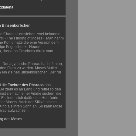
agdalena
m Binsenkörbchen
n Charles I entstehen zwei bekannte
rs: «The Finding of Moses». Man nahm
he König hätte die eine Version dem
ipe IV geschenkt. Neuere
, dass das Geschenk direkt vom
: Der ägyptische Pharao hat befohlen,
 den Fluss zu werfen. Moses Mutter
in ein kleines Binsenkörbchen. Der Nil
t die
Tochter des Pharaos
das
ie zieht es an Land und rettet so den
ässt sie nach einer Amme suchen, die
 Es findet sich dafür eine Hebräerin, –
utter Moses. Nach der Stillzeit nimmt
Kind als ihren Sohn an. So kann Mose
harao aufwachsen.
ung des Moses