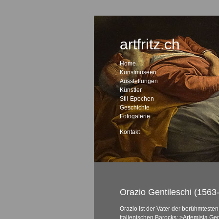
artfritz.ch
Home
Kunstmuseen
Ausstellungen
Künstler
Stil-Epochen
Geschichte
Fotogalerie
Kontakt
Orazio Gentileschi (1563
Orazio ist der Vater der berühmtesten
italienischen Barocks:
>Artemisia Gen