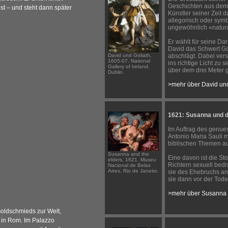
Geschichten aus dem
st – und steht dann später
Künstler seiner Zeit 
allegorisch oder symb
ungewöhnlich «natura
Er wählt für seine D
David das Schwert Gol
David und Goliath,
abschlägt. Dabei ver
1605-07. National
ins richtige Licht zu 
Gallery of Ireland,
über dem drei Meter g
Dublin.
>mehr über David und
1621: Susanna und di
Im Auftrag des genue
Antonio Maria Sauli m
biblischen Themen au
Susanna and the
Eine davon ist die St
elders, 1621. Museu
Richtern sexuell bedrä
Nacional de Belas
Artes, Rio de Janeiro.
sie des Ehebruchs ang
sie dann vor der Tode
>mehr über Susanna 
Goldschmieds zur Welt,
r in Rom. Im Palazzo