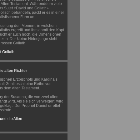
 Alten Testament. Währenddem viele
das Sujet «David und Goliath»
olisch behandeln, packt er es in einer
listischen» Form an.
arstellung den Moment, in welchem
iaths ergreift und ihm damit den Kopf
sucht er auch noch, die Dimensionen
setzen: Der kleine Hirtenjunge steht
rossen Goliath.
 Goliath
e alten Richter
sischen Erzbischofs und Kardinals
alt Gentileschi eine Reihe von
s dem Alten Testament.
ory der Susanna, die von zwei alten
ngt wird. Als sie sich verweigert, wird
eklagt. Der Prophet Daniel errettet
sstrafe.
und die Alten