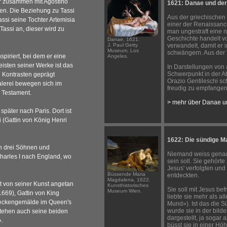
 er zusammen mit Agostino
1621: Danae und der
n. Die Beziehung zu Tassi
Aus der griechischen
Tassi seine Tochter Artemisia
einer der Renaissanc
Tassi an, dieser wird zu
man ungestraft eine n
Geschichte handelt v
Danae, 1621.
J. Paul Getty
verwandelt, damit er 
Museum, Los
schwängern. Aus der 
spiriert, bei dem er eine
Angeles.
meisten seiner Werke ist das
In Darstellungen von 
Schwerpunkt in der A
n Kontrasten geprägt
Orazio Gentileschi 
alerei bewegen sich im
freudig zu empfangen
n Testament.
> mehr über Danae u
später nach Paris. Dort ist
i (Gattin von König Henri
1622: Die sündige M
en drei Söhnen und
Niemand weiss genau
Charles I nach England, wo
sein soll. Sie gehört
Jesus' verfolgten un
Büssende Maria
entdeckten.
Magdalena, 1622.
t von seiner Kunst angetan
Kunsthistorisches
Sie soll mit Jesus be
Museum Wien.
669), Gattin von King
liebte sie mehr als al
e Deckengemälde im Queen's
Mund»). Ist das die 
wurde sie in der bil
stehen auch seine beiden
dargestellt, ja sogar a
».
büsst sie in einer Höh