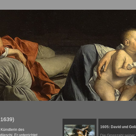
-1639)
1605: David und Goli
 Künstlerin des
tileschi
. Er unterrichtet
Die Grosszahl seiner 