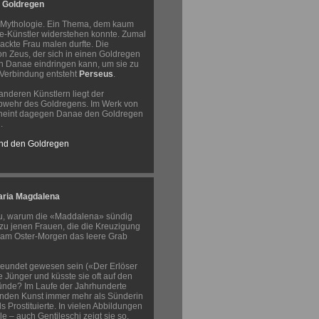
 Goldregen
 Mythologie. Ein Thema, dem kaum
e-Künstler widerstehen konnte. Zumal
ackte Frau malen durfte. Die
on Zeus, der sich in einen Goldregen
in Danae eindringen kann, um sie zu
Verbindung entsteht
Perseus
.
anderen Künstlern liegt der
bwehr des Goldregens. Im Werk von
scheint dagegen Danae den Goldregen
.
nd den Goldregen
aria Magdalena
, warum die «Maddalena» sündig
e zu jenen Frauen, die die Kreuzigung
d am Oster-Morgen das leere Grab
freundet gewesen sein («Der Erlöser
le Jünger und küsste sie oft auf den
Sünde? Im Laufe der Jahrhunderte
denden Kunst immer mehr als Sünderin
ls Prostituierte. In vielen Abbildungen
le – auch Gentileschi zeigt sie so.