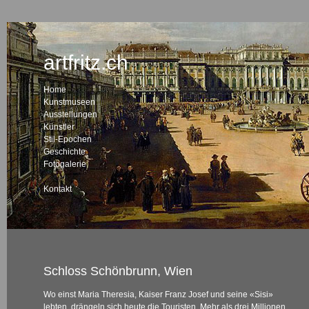
artfritz.ch
Home
Kunstmuseen
Ausstellungen
Künstler
Stil-Epochen
Geschichte
Fotogalerie
Kontakt
Schloss Schönbrunn, Wien
Wo einst Maria Theresia, Kaiser Franz Josef und seine «Sisi»
lebten, drängeln sich heute die Touristen. Mehr als drei Millionen