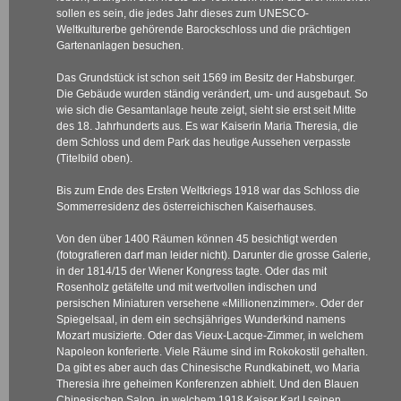
sollen es sein, die jedes Jahr dieses zum UNESCO-
Weltkulturerbe gehörende Barockschloss und die prächtigen
Gartenanlagen besuchen.
Das Grundstück ist schon seit 1569 im Besitz der Habsburger.
Die Gebäude wurden ständig verändert, um- und ausgebaut. So
wie sich die Gesamtanlage heute zeigt, sieht sie erst seit Mitte
des 18. Jahrhunderts aus. Es war Kaiserin Maria Theresia, die
dem Schloss und dem Park das heutige Aussehen verpasste
(Titelbild oben).
Bis zum Ende des Ersten Weltkriegs 1918 war das Schloss die
Sommerresidenz des österreichischen Kaiserhauses.
Von den über 1400 Räumen können 45 besichtigt werden
(fotografieren darf man leider nicht). Darunter die grosse Galerie,
in der 1814/15 der Wiener Kongress tagte. Oder das mit
Rosenholz getäfelte und mit wertvollen indischen und
persischen Miniaturen versehene «Millionenzimmer». Oder der
Spiegelsaal, in dem ein sechsjähriges Wunderkind namens
Mozart musizierte. Oder das Vieux-Lacque-Zimmer, in welchem
Napoleon konferierte. Viele Räume sind im Rokokostil gehalten.
Da gibt es aber auch das Chinesische Rundkabinett, wo Maria
Theresia ihre geheimen Konferenzen abhielt. Und den Blauen
Chinesischen Salon, in welchem 1918 Kaiser Karl I seinen