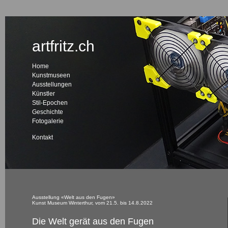
artfritz.ch
Home
Kunstmuseen
Ausstellungen
Künstler
Stil-Epochen
Geschichte
Fotogalerie
Kontakt
Ausstellung «Welt aus den Fugen»
Kunst Museum Winterthur, vom 21.5. bis 14.8.2022
Die Welt gerät aus den Fugen