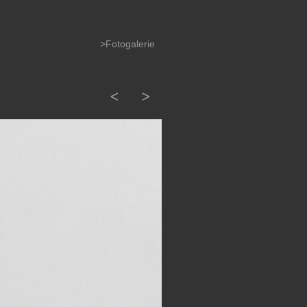
>Fotogalerie
<
>